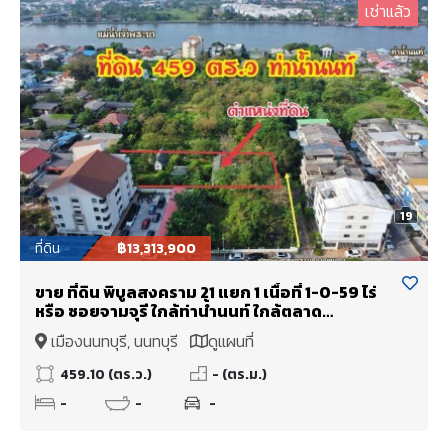
เช่าแล้ว
19
ที่ดิน
฿13,313,900
ขาย ที่ดิน พิบูลสงคราม 21 แยก 1 เนื้อที่ 1-0-59 ไร่
หรือ ซอยจามจุรี ใกล้ท่าน้ำนนท์ ใกล้ตลาด
ประชาราษฎร์ เพียงตารางวาละ 29,000 บาท
เมืองนนทบุรี, นนทบุรี
ดูแผนที่
459.10 (ตร.ว.)
- (ตร.ม.)
-
-
-