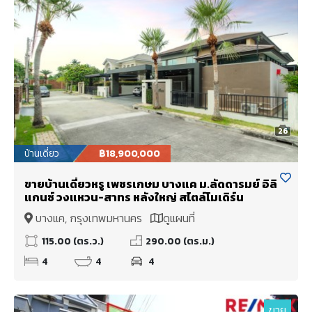
26
บ้านเดี่ยว
฿18,900,000
ขายบ้านเดี่ยวหรู เพชรเกษม บางแค ม.ลัดดารมย์ อิลิ
แกนซ์ วงแหวน-สาทร หลังใหญ่ สไตล์โมเดิร์น
บางแค, กรุงเทพมหานคร
ดูแผนที่
115.00 (ตร.ว.)
290.00 (ตร.ม.)
4
4
4
ขาย