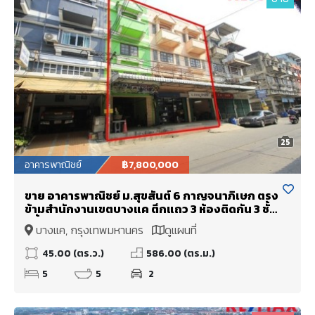
25
อาคารพาณิชย์
฿7,800,000
ขาย อาคารพาณิชย์ ม.สุขสันต์ 6 กาญจนาภิเษก ตรง
ข้ามสำนักงานเขตบางแค ตึกแถว 3 ห้องติดกัน 3 ชั้น
มีชั้นลอยดาดฟ้า ริมถนนเมน ทำเลค้าขาย ทำ
บางแค, กรุงเทพมหานคร
ดูแผนที่
สำนักงาน โกดังเก็บของได้
45.00 (ตร.ว.)
586.00 (ตร.ม.)
5
5
2