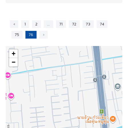
‹
1
2
...
71
72
73
74
75
76
›
+
−