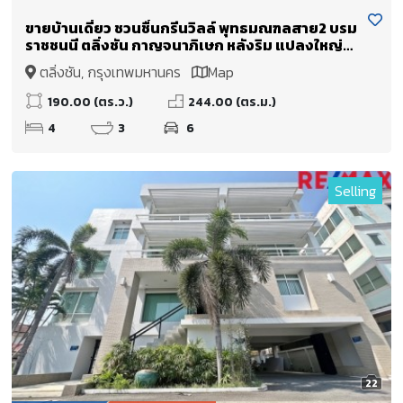
ขายบ้านเดี่ยว ชวนชื่นกรีนวิลล์ พุทธมณฑลสาย2 บรม
ราชชนนี ตลิ่งชัน กาญจนาภิเษก หลังริม แปลงใหญ่
190 ตรว.
ตลิ่งชัน, กรุงเทพมหานคร
Map
190.00 (ตร.ว.)
244.00 (ตร.ม.)
4
3
6
Selling
22