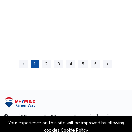
‹
1
2
3
4
5
6
›
เลขที่ 80 ซอยสุขุมวิท 117 ถนนสุขุมวิท บางเมืองใหม่ เมือง
Your experience on this site will be improved by allowing
สมุทรปราการ สมุทรปราการ 10270
cookies
Cookie Policy