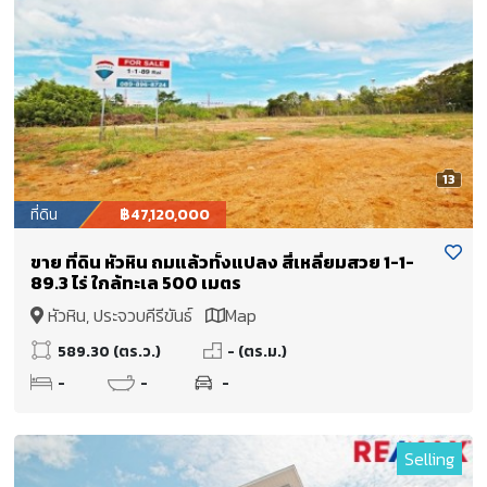
13
ที่ดิน
฿47,120,000
ขาย ที่ดิน หัวหิน ถมแล้วทั้งแปลง สี่เหลี่ยมสวย 1-1-
89.3 ไร่ ใกล้ทะเล 500 เมตร
หัวหิน, ประจวบคีรีขันธ์
Map
589.30 (ตร.ว.)
- (ตร.ม.)
-
-
-
Selling