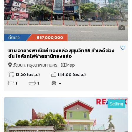
7
ตึกแถว
฿37,000,000
ขาย อาคารพาณิชย์ ทองหล่อ สุขุมวิท 55 ทำเลดี ช่วง
ต้น ใกล้รถไฟฟ้าสถานีทองหล่อ
วัฒนา, กรุงเทพมหานคร
Map
13.20 (ตร.ว.)
144.00 (ตร.ม.)
1
1
-
Selling