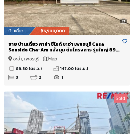
21
บ้านเดี่ยว
฿6,500,000
ขาย บ้านเดี่ยว คาซ่า ซีไซด์ ชะอำ เพชรบุรี Casa
Seaside Cha-Am หลังมุม ต้นโครงการ รุ่นใหญ่ 89.5
ตรว. ถูกสุดในโครงการ
ชะอำ, เพชรบุรี
Map
89.50 (ตร.ว.)
147.00 (ตร.ม.)
3
2
1
Sold