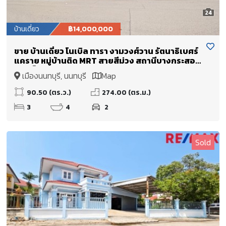
24
บ้านเดี่ยว
฿14,000,000
ขาย บ้านเดี่ยว โนเบิล ทารา งามวงศ์วาน รัตนาธิเบศร์
แคราย หมู่บ้านติด MRT สายสีม่วง สถานีบางกระสอ
ใกล้เซ็นทรัลรัตนาธิเบศร์
เมืองนนทบุรี, นนทบุรี
Map
90.50 (ตร.ว.)
274.00 (ตร.ม.)
3
4
2
Sold