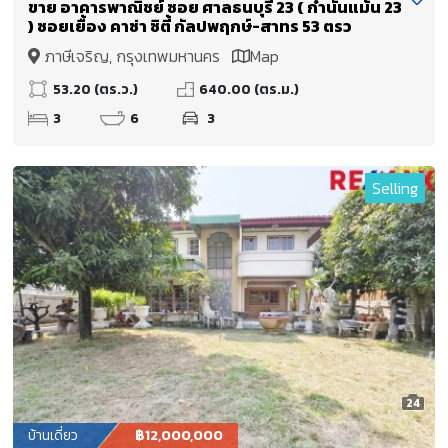
ขาย อาคารพาณิชย์ ซอย ศาลธนบุรี 23 ( กำนันแม้น 23
) ซอยเยื้อง คาซ่า ซิตี้ กัลปพฤกษ์-สาทร 53 ตรว
ภาษีเจริญ, กรุงเทพมหานคร
Map
53.20 (ตร.ว.)
640.00 (ตร.ม.)
3
6
3
Selling
24
บ้านเดี่ยว
฿12,000,000