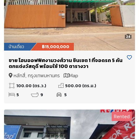
24
บ้านเดี่ยว
฿15,000,000
ขาย โฮมออฟฟิศงามวงศ์วาน ชินเขต 1 ที่จอดรถ 5 คัน
ตกแต่งวัสดุดี พร้อมใช้ 100 ตารางวา
หลักสี่, กรุงเทพมหานคร
Map
100.00 (ตร.ว.)
500.00 (ตร.ม.)
5
9
5
Rented