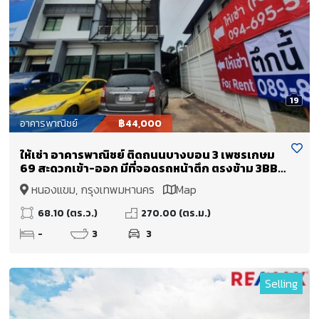
19
อาคารพาณิชย์
฿44,000
ให้เช่า อาคารพาณิชย์ ติดถนนบางบอน 3 เพชรเกษม
69 สะดวกเข้า-ออก มีที่จอดรถหน้าตึก ตรงข้าม 3BB
center point
หนองแขม, กรุงเทพมหานคร
Map
68.10 (ตร.ว.)
270.00 (ตร.ม.)
-
3
3
Selling