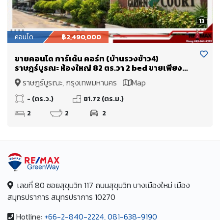
13
คอนโด
฿2,490,000
ขายคอนโด การ์เด้น คอร์ท (บ้านรวงข้าว4)
ราษฎร์บูรณะ ห้องใหญ่ 82 ตร.วา 2 bed ขายเพียง
2.49 Mb. ใกล้ทางด่วนพระราม 3 เข้าเมืองไม่เกิน 15
ราษฎร์บูรณะ, กรุงเทพมหานคร
Map
นาที
- (ตร.ว.)
81.72 (ตร.ม.)
2
2
2
เลขที่ 80 ซอยสุขุมวิท 117 ถนนสุขุมวิท บางเมืองใหม่ เมือง
สมุทรปราการ สมุทรปราการ 10270
Hotline:
+66-2-840-2224, 081-638-9190