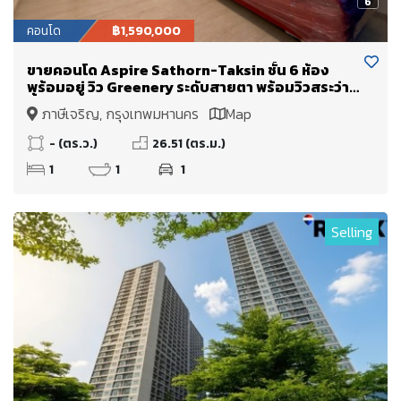
6
คอนโด
฿1,590,000
ขายคอนโด Aspire Sathorn-Taksin ชั้น 6 ห้อง
พร้อมอยู่ วิว Greenery ระดับสายตา พร้อมวิวสระว่าย
น้ำ
ภาษีเจริญ, กรุงเทพมหานคร
Map
- (ตร.ว.)
26.51 (ตร.ม.)
1
1
1
Selling