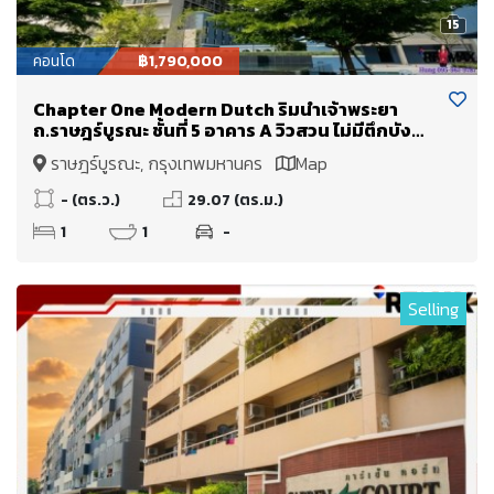
15
คอนโด
฿1,790,000
Chapter One Modern Dutch ริมน้ำเจ้าพระยา
ถ.ราษฎร์บูรณะ ชั้นที่ 5 อาคาร A วิวสวน ไม่มีตึกบัง
ขายเพียง 1.79 Mb.
ราษฎร์บูรณะ, กรุงเทพมหานคร
Map
- (ตร.ว.)
29.07 (ตร.ม.)
1
1
-
Selling