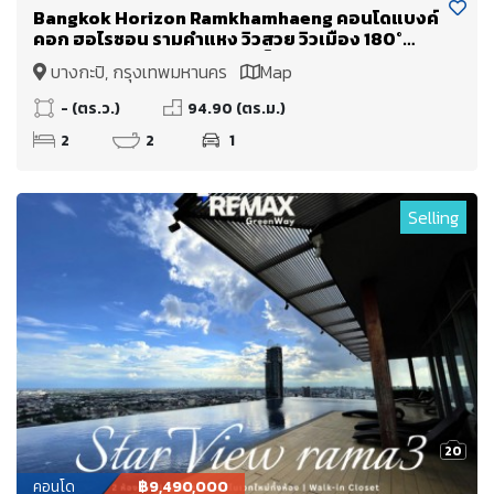
Bangkok Horizon Ramkhamhaeng คอนโดแบงค์
คอก ฮอไรซอน รามคำแหง วิวสวย วิวเมือง 180°
องศา วิวพาโนรามา ห้องนอนเห็นวิวทุกห้อง
บางกะปิ, กรุงเทพมหานคร
Map
- (ตร.ว.)
94.90 (ตร.ม.)
2
2
1
Selling
20
คอนโด
฿9,490,000