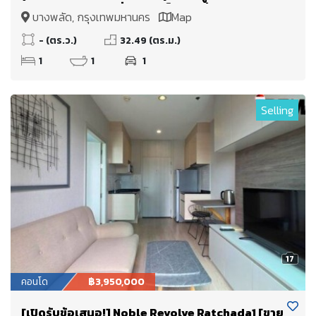
ตร.ม. ติด MRT บางยี่ขัน ใกล้เซ็นทรัล ปิ่นเกล้า ศิริราช
บางพลัด, กรุงเทพมหานคร
Map
บางพลัด จรัญสนิทวงศ์
- (ตร.ว.)
32.49 (ตร.ม.)
1
1
1
Selling
17
คอนโด
฿3,950,000
[เปิดรับข้อเสนอ!] Noble Revolve Ratchada1 [ขาย