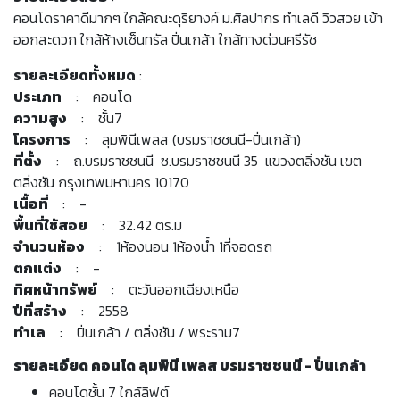
คอนโดราคาดีมากๆ ใกล้คณะดุริยางค์ ม.ศิลปากร ทำเลดี วิวสวย เข้า
ออกสะดวก ใกล้ห้างเซ็นทรัล ปิ่นเกล้า ใกล้ทางด่วนศรีรัช
รายละเอียดทั้งหมด
:
ประเภท
: คอนโด
ความสูง
: ชั้น7
โครงการ
: ลุมพินีเพลส (บรมราชชนนี-ปิ่นเกล้า)
ที่ตั้ง
: ถ.บรมราชชนนี ซ.บรมราชชนนี 35 แขวงตลิ่งชัน เขต
ตลิ่งชัน กรุงเทพมหานคร 10170
เนื้อที่
: -
พื้นที่ใช้สอย
: 32.42 ตร.ม
จำนวนห้อง
: 1ห้องนอน 1ห้องน้ำ 1ที่จอดรถ
ตกแต่ง
: -
ทิศหน้าทรัพย์
: ตะวันออกเฉียงเหนือ
ปีที่สร้าง
: 2558
ทำเล
: ปิ่นเกล้า / ตลิ่งชัน / พระราม7
รายละเอียด คอนโด ลุมพินี เพลส บรมราชชนนี - ปิ่นเกล้า
คอนโดชั้น 7 ใกล้ลิฟต์