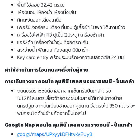
พื้นที่ใช้สอย 32.42 ตร.ม.
1ห้องนอน 1ห้องน้ำ 1ห้องนั่งเล่น
ทิศตะวันออกเฉียงเหนือ
เฟอร์นิเจอร์ครบ เตียง ที่นอน ตู้เสื้อผ้า โซฟา โต๊ะทานข้าว
เครื่องใช้ไฟฟ้า ทีวี ตู้เย็น(2ประตู) เครื่องซักผ้า
แอร์2ตัว เครื่องทำน้ำอุ่น ที่จอดรถ1คัน
สระว่ายน้ำ ฟิตเนส ห้องสมุด มินิมาร์ท
Key card entry พร้อมระบบรักษาความปลอดภัย 24 ชม.
ค่าใช้จ่ายในการโอนคนละครึ่งกับผู้ขาย
การเดินทางมา คอนโด ลุมพินี เพลส บรมราชชนนี - ปิ่นเกล้า
ถนนบรมราชชนนีขาออกจากเซ็นทรัลปิ่นเกล้าตรง
ไป1.2กิโลเมตรเลี้ยวซ้ายตรงขนส่งสายใต้เก่าไปทางป้าย
นครปฐม จากนั้นเบี่ยงซ้ายออกคู่ขนาน วิ่งตรงไป 350 เมตร จะ
พบคอนโดด้านซ้ายถัดจากปั๊มเอสโซ่
Google Map คอนโด ลุมพินี เพลส บรมราชชนนี - ปิ่นเกล้า
goo.gl/maps/UPxyykDFHtvxVEUy8