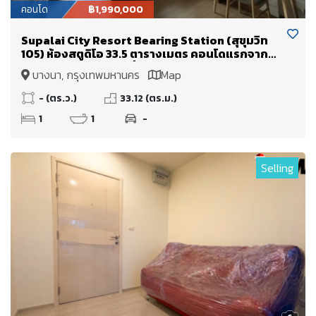
คอนโด
฿1,990,000
Supalai City Resort Bearing Station (สุขุมวิท
105) ห้องสตูดิโอ 33.5 ตารางเมตร คอนโดแรกจาก
ปากซอย!! ลงBTS แบริ่งถึงซอยเลย
บางนา, กรุงเทพมหานคร
Map
- (ตร.ว.)
33.12 (ตร.ม.)
1
1
-
Selling