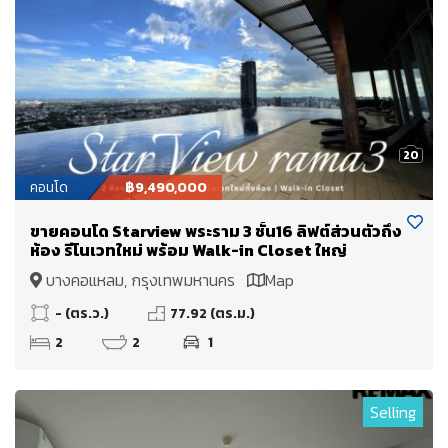
20
คอนโด
฿9,490,000
ขายคอนโด Starview พระราม 3 ชั้น16 ลิฟต์ส่วนตัวถึง
ห้อง รีโนเวทใหม่ พร้อม Walk-in Closet ใหญ่
บางคอแหลม, กรุงเทพมหานคร
Map
- (ตร.ว.)
77.92 (ตร.ม.)
2
2
1
Selling