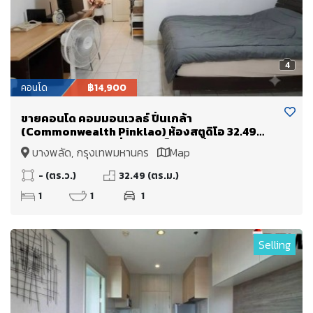
4
คอนโด
฿14,900
ขายคอนโด คอมมอนเวลธ์ ปิ่นเกล้า
(Commonwealth Pinklao) ห้องสตูดิโอ 32.49
ตร.ม. ติด MRT บางยี่ขัน ใกล้เซ็นทรัล ปิ่นเกล้า ศิริราช
บางพลัด, กรุงเทพมหานคร
Map
บางพลัด จรัญสนิทวงศ์
- (ตร.ว.)
32.49 (ตร.ม.)
1
1
1
Selling