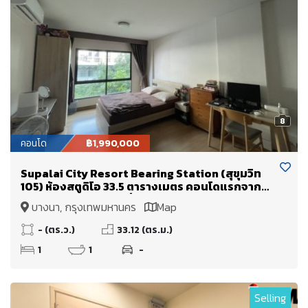
8
คอนโด
฿1,990,000
Supalai City Resort Bearing Station (สุขุมวิท
105) ห้องสตูดิโอ 33.5 ตารางเมตร คอนโดแรกจาก
ปากซอย!! ลงBTS แบริ่งถึงซอยเลย
บางนา, กรุงเทพมหานคร
Map
- (ตร.ว.)
33.12 (ตร.ม.)
1
1
-
Selling