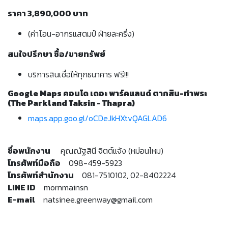
ราคา 3,890,000 บาท
(ค่าโอน-อากรแสตมป์ ฝ่ายละครึ่ง)
สนใจปรึกษา ซื้อ/ขายทรัพย์
บริการสินเชื่อให้ทุกธนาคาร ฟรี!!!
Google Maps คอนโด เดอะ พาร์คแลนด์ ตากสิน-ท่าพระ
(The Parkland Taksin - Thapra)
maps.app.goo.gl/oCDeJkHXtvQAGLAD6
ชื่อพนักงาน
คุณณัฐสินี จิตต์แจ้ง (หม่อนไหม)
โทรศัพท์มือถือ
098-459-5923
โทรศัพท์สำนักงาน
081-7510102, 02-8402224
LINE ID
mornmainsn
E-mail
natsinee.greenway@gmail.com