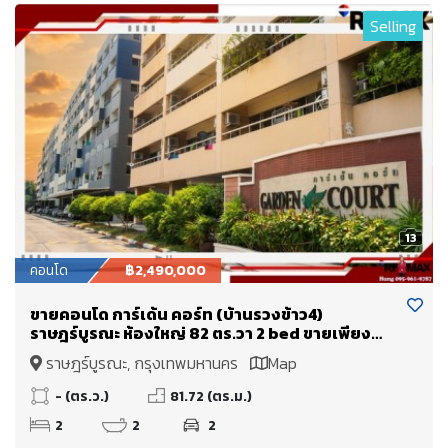
Selling
13
คอนโด
฿2,490,000
ขายคอนโด การ์เด้น คอร์ท (บ้านรวงข้าว4)
ราษฎร์บูรณะ ห้องใหญ่ 82 ตร.วา 2 bed ขายเพียง
2.49 Mb. ใกล้ทางด่วนพระราม 3 เข้าเมืองไม่เกิน 15
ราษฎร์บูรณะ, กรุงเทพมหานคร
Map
นาที
- (ตร.ว.)
81.72 (ตร.ม.)
2
2
2