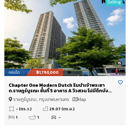
Selling
15
คอนโด
฿1,790,000
Chapter One Modern Dutch ริมน้ำเจ้าพระยา
ถ.ราษฎร์บูรณะ ชั้นที่ 5 อาคาร A วิวสวน ไม่มีตึกบัง
ขายเพียง 1.79 Mb.
ราษฎร์บูรณะ, กรุงเทพมหานคร
Map
- (ตร.ว.)
29.07 (ตร.ม.)
1
1
-