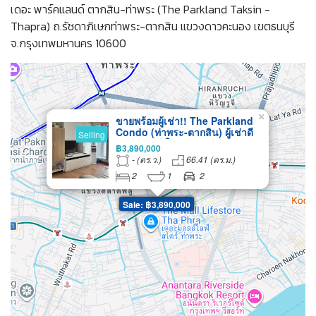
เดอะ พาร์คแลนด์ ตากสิน-ท่าพระ (The Parkland Taksin -
Thapra) ถ.รัชดาภิเษกท่าพระ-ตากสิน แขวงดาวคะนอง เขตธนบุรี
จ.กรุงเทพมหานคร 10600
×
ขายพร้อมผู้เช่า!! The Parkland
Condo (ท่าพระ-ตากสิน) ผู้เช่าดี
Selling
สัญญา 2 ปี ใกล้ MRTตลาดพลู น่า
฿3,890,000
ลงทุนมากๆ
- (ตร.ว.)
66.41 (ตร.ม.)
2
1
2
Sale: ฿3,890,000