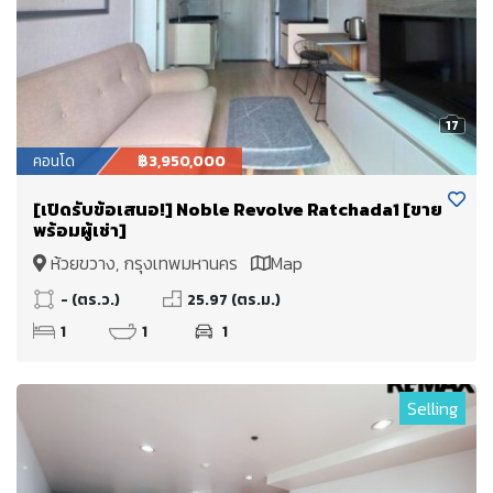
17
คอนโด
฿3,950,000
[เปิดรับข้อเสนอ!] Noble Revolve Ratchada1 [ขาย
พร้อมผู้เช่า]
ห้วยขวาง, กรุงเทพมหานคร
Map
- (ตร.ว.)
25.97 (ตร.ม.)
1
1
1
Selling