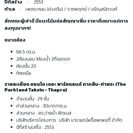
ปีที่สร้าง
: 2553
ทำเล
: เพชรเกษม (ช่วงต้น) / ราชพฤกษ์ / จรัญสนิทวงศ์
ลักษณะผู้เช่าดี มีแนวโน้มต่อสัญญาเพิ่ม ราคาดีเหมาะแก่การ
ลงทุนมากๆ!
ขนาดห้อง
66.5 ตร.ม.
2ห้องนอน 1ห้องน้ำ 2ที่จอดรถ
ห้องชั้น 20
ทิศเหนือ
รายละเอียด คอนโด เดอะ พาร์คแลนด์ ตากสิน-ท่าพระ (The
Parkland Taksin - Thapra)
จำนวนชั้น : 29 ชั้น
ค่าส่วนกลาง : 30บาท/ตร.ม.
ส่วนกลาง : สระว่ายน้ำ ฟิตเนส
บริษัทบริหารโครงการ : บริษัท นารายณ์พร็อพเพอตี้ จำกัด
ปีที่สร้างเสร็จ : 2553