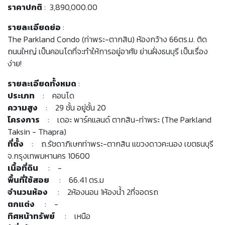
ราคาปกติ
: 3,890,000.00
รายละเอียดย่อ
:
The Parkland Condo (ท่าพระ-ตากสิน) ห้องกว้าง 66ตร.ม. ติด
ถนนใหญ่ เป็นคอนโดที่จะทำให้การอยู่อาศัย ย่านฝั่งธนบุรี เป็นเรื่อง
ง่าย!
รายละเอียดทั้งหมด
:
ประเภท
: คอนโด
ความสูง
: 29 ชั้น อยู่ชั้น 20
โครงการ
: เดอะ พาร์คแลนด์ ตากสิน-ท่าพระ (The Parkland
Taksin - Thapra)
ที่ตั้ง
: ถ.รัชดาภิเษกท่าพระ-ตากสิน แขวงดาวคะนอง เขตธนบุรี
จ.กรุงเทพมหานคร 10600
เนื้อที่ดิน
: -
พื้นที่ใช้สอย
: 66.41 ตร.ม
จำนวนห้อง
: 2ห้องนอน 1ห้องน้ำ 2ที่จอดรถ
ตกแต่ง
: -
ทิศหน้าทรัพย์
: เหนือ