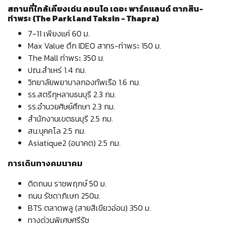
สถานที่ใกล้เคียงเด่น คอนโด เดอะ พาร์คแลนด์ ตากสิน-
ท่าพระ (The Parkland Taksin - Thapra)
7-11 เพียงแค่ 60 ม.
Max Value ตึก IDEO สาทร-ท่าพระ 150 ม.
The Mall ท่าพระ 350 ม.
ปณ.สำเหร่ 1.4 กม.
วิทยาลัยพยาบาลกองทัพเรือ 1.6 กม.
รร.สตรีกุหลาบธนบุรี 2.3 กม.
รร.อํานวยศิษย์ศึกษา 2.3 กม.
สำนักงานเขตธนบุรี 2.5 กม.
สน.บุคคโล 2.5 กม.
Asiatique2 (อนาคต) 2.5 กม.
การเดินทางคมนาคม
ติดถนน ราชพฤกษ์ 50 ม.
ถนน รัชดาภิเษก 250ม.
BTS ตลาดพลู (สายสีเขียวอ่อน) 350 ม.
ทางด่วนพิเศษศรีรัช