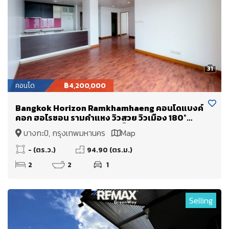
31
คอนโด
฿4,200,000
Bangkok Horizon Ramkhamhaeng คอนโดแบงค์
คอก ฮอไรซอน รามคำแหง วิวสวย วิวเมือง 180°
องศา วิวพาโนรามา ห้องนอนเห็นวิวทุกห้อง
บางกะปิ, กรุงเทพมหานคร
Map
- (ตร.ว.)
94.90 (ตร.ม.)
2
2
1
Selling