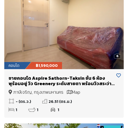
6
คอนโด
฿1,590,000
ขายคอนโด Aspire Sathorn-Taksin ชั้น 6 ห้อง
พร้อมอยู่ วิว Greenery ระดับสายตา พร้อมวิวสระว่าย
น้ำ
ภาษีเจริญ, กรุงเทพมหานคร
Map
- (ตร.ว.)
26.51 (ตร.ม.)
1
1
1