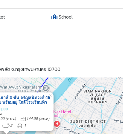
ket
School
บางพลัด จ.กรุงเทพมหานคร 10700
×
ฮาส์ 3 ชั้น จรัญสนิทวงศ์ 46
ม พร้อมอยู่ ใกล้โรงเรียนทิว
ม
0,000
ด
.00 (ตร.ว.)
144.00 (ตร.ม.)
2
1