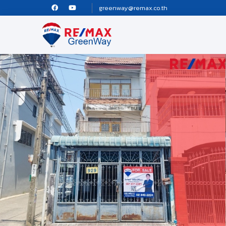
greenway@remax.co.th