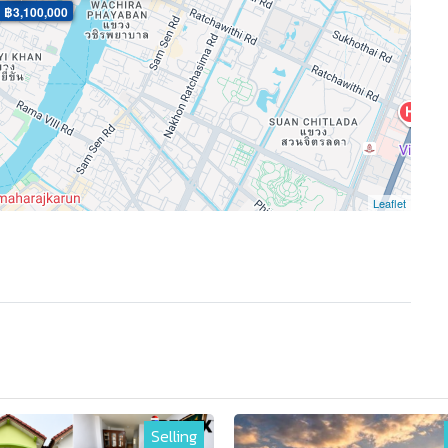
: ฿3,100,000
Leaflet
Selling