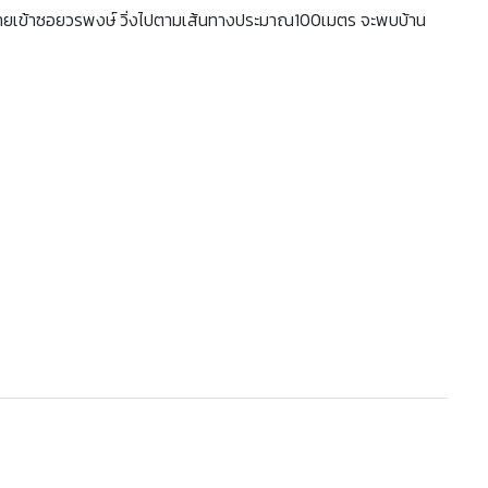
ซ้ายเข้าซอยวรพงษ์ วิ่งไปตามเส้นทางประมาณ100เมตร จะพบบ้าน