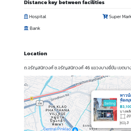
Distance key between facilities
Hospital
Super Mar
Bank
Location
ถ.จรัญสนิทวงศ์ ซ.จรัญสนิทวงศ์ 46 แขวงบางยี่ขัน เขต
ทาวน์เ
ห้องมุ
Selling
ไผ่งา
฿3,10
บางพลั
20
3