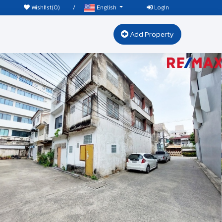
Wishlist(
0
)
/
Login
English
Add Property