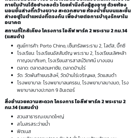
ภายในบ้านได้อย่างลงตัว โดยคำนึงถึงผู้สูงอายุ ด้วยห้อง
นอนชั้นล่างที่กว้างขวาง สะดวกสบาย ห้องน้ำชั้นบนและชั้น
ล่างอยู่ในตำแหน่งที่ตรงกัน เพื่อง่ายต่อการบำรุงรักษาใน
อนาคต
สถานที่ใกล้เคียง โครงการ ไอลีฟ พาร์ค 2 พระราม 2 กม.14
(แสมดำ)
ศูนย์การค้า: Porto Chino, เซ็นทรัลพระราม 2, โลตัส, บิ๊กซี
โรงเรียน: โรงเรียนอัสสัมชัญ พระราม 2, โรงเรียนเลิศหล้า
กาญจนาภิเษก, โรงเรียนสารสาสน์วิเทศน์ บางบอน
ตลาด: ตลาดสดมหาชัย, ตลาดบ้านไร่
วัด: วัดพันท้ายนรสิงห์, วัดบ้านไร่เจริญผล, วัดแสมดำ
โรงพยาบาล: โรงพยาบาลนครธน, โรงพยาบาลบางมด, โรง
พยาบาลบางปะกอก 9 อินเตอร์
สิ่งอำนวยความสะดวก โครงการ ไอลีฟ พาร์ค 2 พระราม 2
กม.14 (แสมดำ)
สวนสาธารณะขนาดใหญ่
สโมสรสระว่ายน้ำ
ฟิตเนส