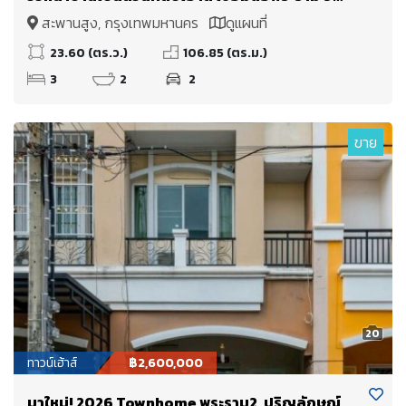
เพียง 15 นาที
สะพานสูง, กรุงเทพมหานคร
ดูแผนที่
23.60 (ตร.ว.)
106.85 (ตร.ม.)
3
2
2
ขาย
20
ทาวน์เฮ้าส์
฿2,600,000
มาใหม่! 2026 Townhome พระราม2, ปริญลักษณ์