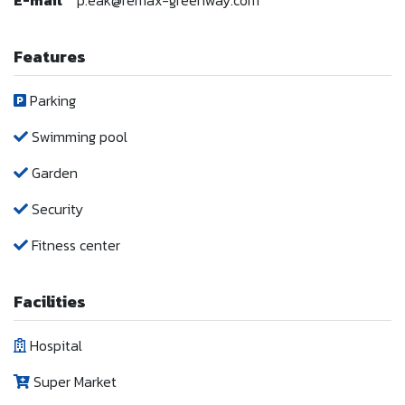
E-mail
p.eak@remax-greenway.com
Features
Parking
Swimming pool
Garden
Security
Fitness center
Facilities
Hospital
Super Market