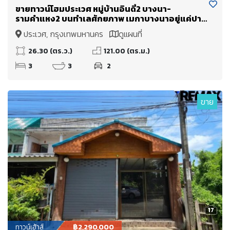
ขายทาวน์โฮมประเวศ หมู่บ้านอินดี้2 บางนา-
รามคำแหง2 บนทำเลศักยภาพ เมกาบางนาอยู่แค่ปาก
ซอย
ประเวศ, กรุงเทพมหานคร
ดูแผนที่
26.30 (ตร.ว.)
121.00 (ตร.ม.)
3
3
2
ขาย
17
ทาวน์เฮ้าส์
฿2,290,000