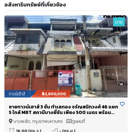
อสังหาริมทรัพย์ที่เกี่ยวข้อง
ขาย
16
ทาวน์เฮ้าส์
฿2,800,000
ขายทาวน์เฮาส์ 3 ชั้น ทำเลทอง จรัญสนิทวงศ์ 46 แยก
5 ใกล้ MRT สถานีบางยี่ขัน เพียง 500 เมตร พร้อม
อยู่!
บางพลัด, กรุงเทพมหานคร
ดูแผนที่
16.00 (ตร.ว.)
- (ตร.ม.)