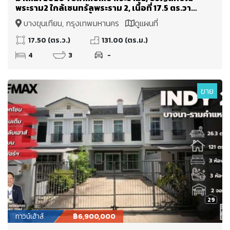
พระราม2 ใกล้เซนทรัลพระราม 2, เนื้อที่ 17.5 ตร.วา
เพียง :: 2.6 ล้าน เท่านั้น
บางขุนเทียน, กรุงเทพมหานคร
ดูแผนที่
17.50 (ตร.ว.)
131.00 (ตร.ม.)
4
3
-
ขาย
29
ทาวน์เฮ้าส์
฿6,900,000