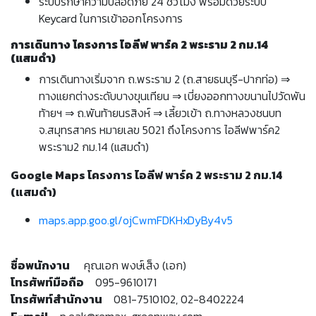
ระบบรักษาความปลอดภัย 24 ชั่วโมง พร้อมด้วยระบบ
Keycard ในการเข้าออกโครงการ
การเดินทาง โครงการ ไอลีฟ พาร์ค 2 พระราม 2 กม.14
(แสมดำ)
การเดินทางเริ่มจาก ถ.พระราม 2 (ถ.สายธนบุรี-ปากท่อ) ⇒
ทางแยกต่างระดับบางขุนเทียน ⇒ เบี่ยงออกทางขนานไปวัดพัน
ท้ายฯ ⇒ ถ.พันท้ายนรสิงห์ ⇒ เลี้ยวเข้า ถ.ทางหลวงชนบท
จ.สมุทรสาคร หมายเลข 5021 ถึงโครงการ ไอลีฟพาร์ค2
พระราม2 กม.14 (แสมดำ)
Google Maps โครงการ ไอลีฟ พาร์ค 2 พระราม 2 กม.14
(แสมดำ)
maps.app.goo.gl/ojCwmFDKHxDyBy4v5
ชื่อพนักงาน
คุณเอก พงษ์เส็ง (เอก)
โทรศัพท์มือถือ
095-9610171
โทรศัพท์สำนักงาน
081-7510102, 02-8402224