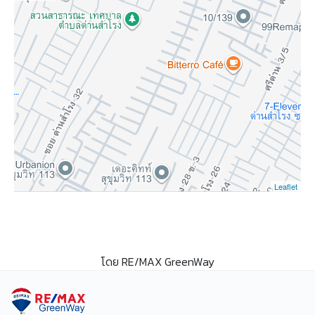
Leaflet
โดย RE/MAX GreenWay