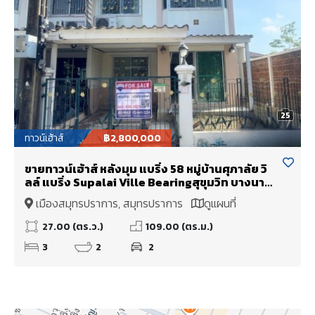
25
ทาวน์เฮ้าส์
฿2,800,000
ขายทาวน์เฮ้าส์ หลังมุม แบริ่ง 58 หมู่บ้านศุภาลัย วิ
ลล์ แบริ่ง Supalai Ville Bearingสุขุมวิท บางนา
อ่อนนุช สุวรรณภูมิ BTS สายสีเขียวและสายสี
เมืองสมุทรปราการ, สมุทรปราการ
ดูแผนที่
เหลือง ใกล้โรงเรียนเซนต์โยเซฟ โรงเรียนนานาชาติ
และสนามบินสุวรรณภูมิ
27.00 (ตร.ว.)
109.00 (ตร.ม.)
3
2
2