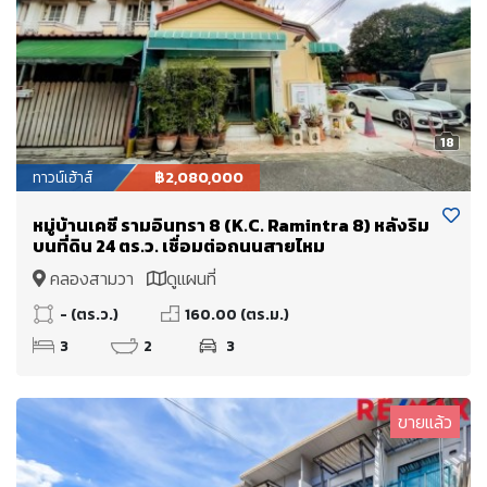
18
ทาวน์เฮ้าส์
฿2,080,000
หมู่บ้านเคซี รามอินทรา 8 (K.C. Ramintra 8) หลังริม
บนที่ดิน 24 ตร.ว. เชื่อมต่อถนนสายไหม
คลองสามวา
ดูแผนที่
- (ตร.ว.)
160.00 (ตร.ม.)
3
2
3
ขายแล้ว