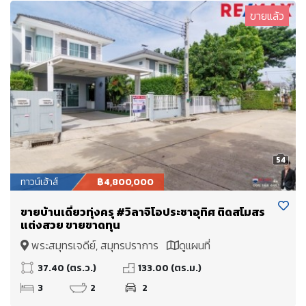
ขายแล้ว
54
ทาวน์เฮ้าส์
฿4,800,000
ขายบ้านเดี่ยวทุ่งครุ #วิลาจิโอประชาอุทิศ ติดสโมสร
แต่งสวย ขายขาดทุน
พระสมุทรเจดีย์, สมุทรปราการ
ดูแผนที่
37.40 (ตร.ว.)
133.00 (ตร.ม.)
3
2
2