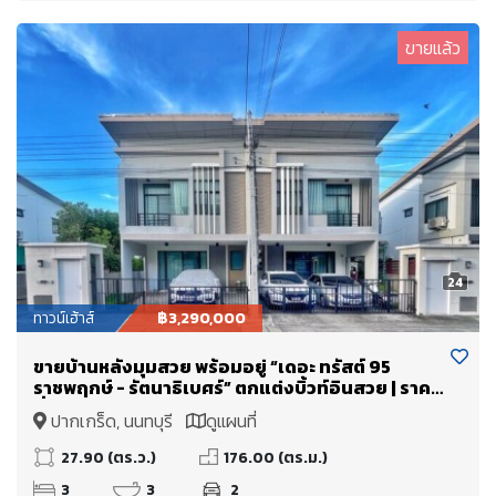
ขายแล้ว
24
ทาวน์เฮ้าส์
฿3,290,000
ขายบ้านหลังมุมสวย พร้อมอยู่ “เดอะ ทรัสต์ 95
ราชพฤกษ์ - รัตนาธิเบศร์” ตกแต่งบิ้วท์อินสวย | ราคา
ต่ำกว่าราคาประเมิน!
ปากเกร็ด, นนทบุรี
ดูแผนที่
27.90 (ตร.ว.)
176.00 (ตร.ม.)
3
3
2