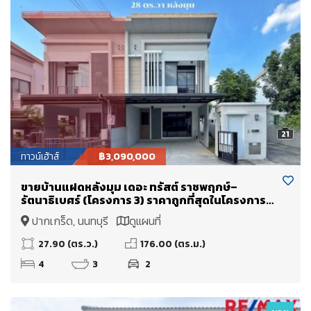
21
ทาวน์เฮ้าส์
฿3,090,000
ขายบ้านแฝดหลังมุม เดอะ ทรัสต์ ราชพฤกษ์–
รัตนาธิเบศร์ (โครงการ 3) ราคาถูกที่สุดในโครงการ
(The Trust Ratchaphruek-Rattanathibet)
ปากเกร็ด, นนทบุรี
ดูแผนที่
27.90 (ตร.ว.)
176.00 (ตร.ม.)
4
3
2