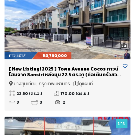
20
ทาวน์เฮ้าส์
฿3,790,000
[ New Listing! 2025 ] Town Avenue Cocos ทาวน์
โฮมจาก Sansiri หลังมุม 22.5 ตร.วา (ต่อเติมครัวสวย
L- Shape Modern ครบ #ลงเสาเข็มให้แล้ว ) พระราม
บางขุนเทียน, กรุงเทพมหานคร
ดูแผนที่
สอง ซอย 50, แยก 7, ใกล้ Central พระรามสอง เพียง
700 เมตร [ราคาพิเศษ!]
22.50 (ตร.ว.)
170.00 (ตร.ม.)
3
3
2
ขาย