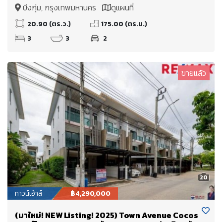
สำนักงาน หรืออยู่อาศัย ต่อเติมห้องครัวแล้ว
บึงกุ่ม, กรุงเทพมหานคร
ดูแผนที่
20.90 (ตร.ว.)
175.00 (ตร.ม.)
3
3
2
ขายแล้ว
20
ทาวน์เฮ้าส์
฿4,290,000
(มาใหม่! NEW Listing! 2025) Town Avenue Cocos