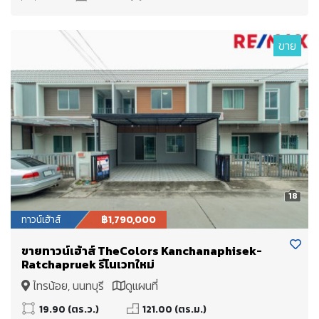
ขาย
18
ทาวน์เฮ้าส์
฿1,790,000
ขายทาวน์เฮ้าส์ TheColors Kanchanaphisek-
Ratchapruek รีโนเวทใหม่
ไทรน้อย, นนทบุรี
ดูแผนที่
19.90 (ตร.ว.)
121.00 (ตร.ม.)