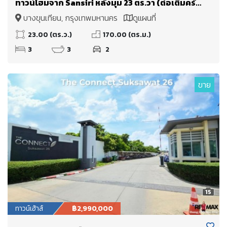
ทาวน์โฮมจาก Sansiri หลังมุม 23 ตร.วา (ต่อเติมครัว
ไทยไว้ให้แล้ว ครบ) พระรามสอง ซอย 50, แยก 7, ใกล้
บางขุนเทียน, กรุงเทพมหานคร
ดูแผนที่
Central พระรามสอง เพียง 700 เมตร [ราคาพิเศษ!]
23.00 (ตร.ว.)
170.00 (ตร.ม.)
3
3
2
ขาย
15
ทาวน์เฮ้าส์
฿2,990,000