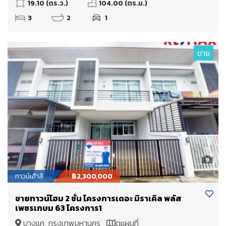
19.10 (ตร.ว.)
104.00 (ตร.ม.)
3
2
1
ขาย
9
ทาวน์เฮ้าส์
฿2,300,000
ขายทาวน์โฮม 2 ชั้น โครงการเดอะ มิราเคิล พลัส
เพชรเกษม 63 โครงการ1
บางแค, กรุงเทพมหานคร
ดูแผนที่