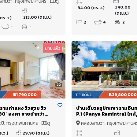
สามวา, กรุงเทพมหานคร
ดู
งกันซึม
ถนนปัญญาอินทรา ถนนคู้บ
340.00
34.00 (ตร.ว.)
(ตร.ม.)
213.00 (ตร.ม.)
ตร.ว.)
2
4
2
-
-
ขายแล้ว
22
฿1,790,000
บ้านเดี่ยว
฿29,800,000
ย รามคำแหง วิวสวย วิว
บ้านเดี่ยวหรูปัญญา รามอิน
180° องศา ขายต่ำกว่า
P.1 (Panya Ramintra) ใกล้
น (1 ห้องนอนขนาดใหญ่
สนามกอล์ฟปัญญาอินทรา พื้
ะปิ, กรุงเทพมหานคร
ดู
คลองสามวา, กรุงเทพมหาน
ึกบัง ราคาดี พร้อมแต่งสวย
243 ตร.ว พร้อมสวนและบ่อ
แผนที่
in)
คาร์ฟ เป็นสถานที่พักผ่อนสุ
ร.ว.)
29.90 (ตร.ม.)
พิเศษ