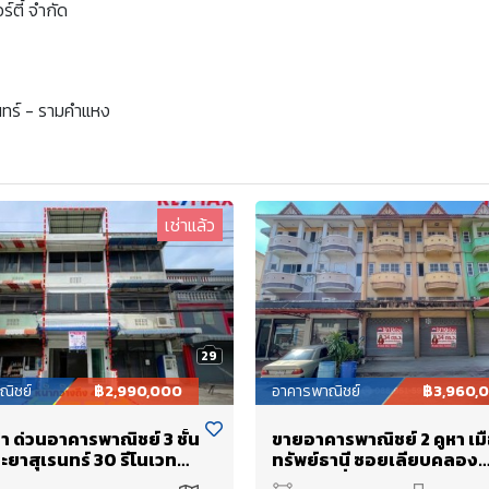
์ตี้ จำกัด
ินทร์ - รามคำแหง
เช่าแล้ว
29
ณิชย์
฿2,990,000
อาคารพาณิชย์
฿3,960,
า ด่วนอาคารพาณิชย์ 3 ชั้น
ขายอาคารพาณิชย์ 2 คูหา เม
ยาสุเรนทร์ 30 รีโนเวท
ทรัพย์ธานี ซอยเลียบคลอง
งหลัง ดาดฟ้ามีหลังคา
สอง25 เชื่อมต่อถนนหทัยรา