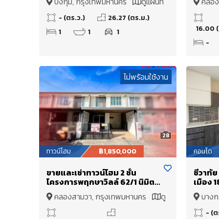
บึงกุ่ม, กรุงเทพมหานคร
ดูแผนที่
คลอง
ตร.ม. ตึก A1 เข้า-ออกสะดวก
พร้อมล
แผนที่
- (ตร.ว.)
26.27 (ตร.ม.)
16.00 (
1
1
1
-
ไม่พร้อมใช้งาน
28
ทาวน์โฮม
฿1,850,000
คอนโด
ขายและเช่าทาวน์โฮม 2 ชั้น
ชีวาทั
โครงการพฤกษาวิลล์ 62/1 นิมิต
เมือง 
ใหม่ ต่อเติมครบ หลังคาโรงจอด
ประเมิ
คลองสามวา, กรุงเทพมหานคร
ดู
บางก
รถ กันแดดกันฝน เคาน์เตอร์ครัว
ไม่มีต
แผนที่
แผนที่
พร้อมใช้งาน
Built-
- (ต