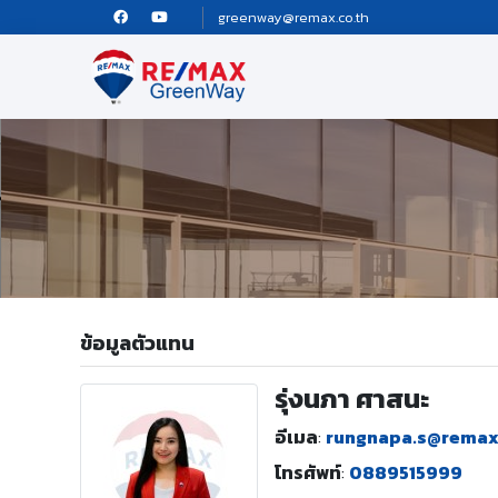
greenway@remax.co.th
ข้อมูลตัวแทน
รุ่งนภา ศาสนะ
อีเมล
:
rungnapa.s@rema
โทรศัพท์
:
0889515999