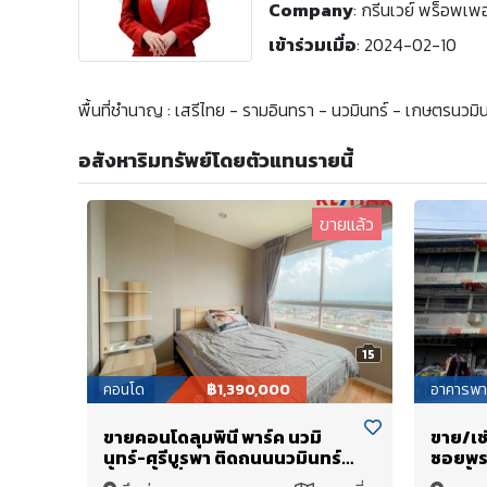
Company
:
กรีนเวย์ พร็อพเพอร
เข้าร่วมเมื่อ
:
2024-02-10
พื้นที่ชำนาญ : เสรีไทย - รามอินทรา - นวมินทร์ - เกษตรนวม
อสังหาริมทรัพย์โดยตัวแทนรายนี้
ขายแล้ว
15
คอนโด
฿1,390,000
อาคารพา
ขายคอนโดลุมพินี พาร์ค นวมิ
ขาย/เช่
นทร์-ศรีบูรพา ติดถนนนวมินทร์
ซอยพระ
ชั้น12 พื้นที่ใช้สอยมากถึง 26.27
ใหม่ทั้