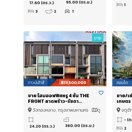
95.00 (ตร.ม.)
17.60 (ตร.ว.)
1
3
2
1
ขาย
80
ทาวน์เฮ้าส์
฿13,500,000
คอนโด
ขาย โฮมออฟฟิศหรู 4 ชั้น THE
ขาย/เช
FRONT ลาดพร้าว-รัชดา
เกษตร 
Modern Smart Home office
ขนาด 5
วังทองหลาง, กรุงเทพมหานคร
ดู
จตุจั
ที่มาพร้อมห้องนอน Penthouse
ห้องน้
แผนที่
ย่านธุรกิจ ใจกลางเมือง
ห้างเม
- (ต
ลาดพร้าว-รัชดา (ลาดพร้าว 64)
เกษตร-
360.00 (ตร.ม.)
24.20 (ตร.ว.)
2