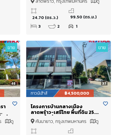
ลาดพร้าว, กรุงเทพมหานคร
ดู
อน
รถไฟฟ้า รามอินทรา กม.4 เพียง 4
แผนที่
นาที เชื่อมต่อถนนรามอินทรา และ
ถนนลาดปลาเค้า
99.50 (ตร.ม.)
24.70 (ตร.ว.)
3
2
1
ขาย
ขาย
48
37
ทาวน์เฮ้าส์
฿4,500,000
ทรา
โครงการบ้านกลางเมือง
ลาดพร้าว-เสรีไทย พื้นที่ดิน 25.6
นที่
ตร.ว. พื้นที่ใช้สอย 152 ตร.ม. ทาวน์
คร
ดู
คันนายาว, กรุงเทพมหานคร
ดู
ปลา
โฮม 3 ชั้น บ้านหลังมุม ใกล้
แผนที่
ด
รร.ทรงวิทย์ศึกษา, สวนสยาม,
ถนนวงแหวนตะวันออก