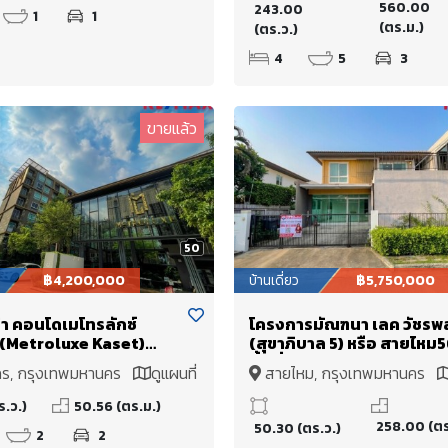
560.00
243.00
1
1
(ตร.ม.)
(ตร.ว.)
4
5
3
ขายแล้ว
50
฿4,200,000
บ้านเดี่ยว
฿5,750,000
่า คอนโดเมโทรลักซ์
โครงการมัณฑนา เลค วัชรพ
(Metroluxe Kaset)
(สุขาภิบาล 5) หรือ สายไหม
0.56 ตร.ม. 2 ห้องนอน 2
พื้นที่ใช้สอยกว่า 258 ตร.ม. ต
กร, กรุงเทพมหานคร
ดูแผนที่
สายไหม, กรุงเทพมหานคร
ำ 2 จอด ใกล้ ม.เกษตรฯ/
เติมพร้อมใบอนุญาต บนที่ดิ
แผนที่
เจอร์รัชโยธิน/ RS Group/
50.3 ตร.ว.(ลงเข็มอย่างดี)
ร.ว.)
50.56 (ตร.ม.)
นวมินทร์/ เสนานิคม
258.00 (ตร
50.30 (ตร.ว.)
2
2