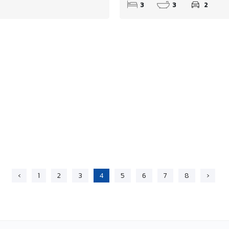
3
3
2
‹
1
2
3
4
5
6
7
8
›