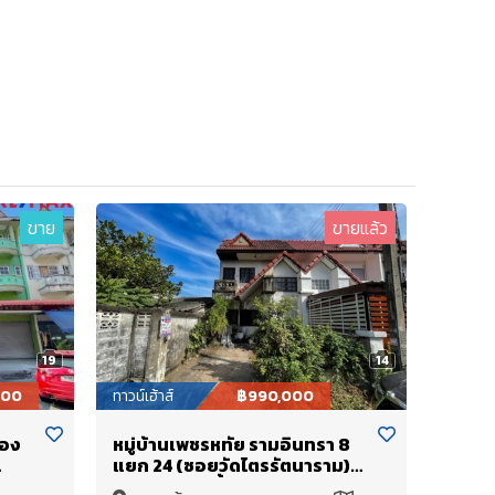
ขาย
ขายแล้ว
19
14
000
ทาวน์เฮ้าส์
฿990,000
ือง
หมู่บ้านเพชรหทัย รามอินทรา 8
แยก 24 (ซอยวัดไตรรัตนาราม)
ษฎร์
ทาวน์เฮ้าส์ 2 ชั้น ใกล้สถานี