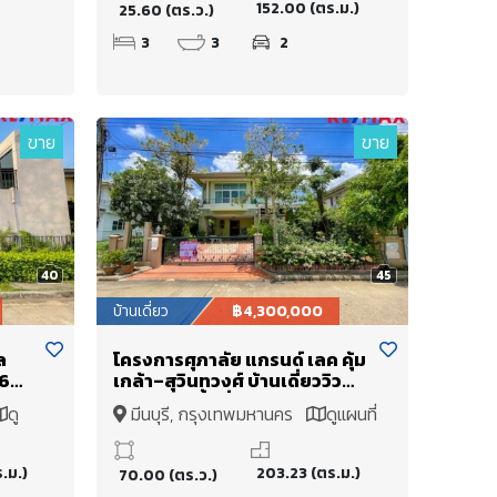
152.00 (ตร.ม.)
25.60 (ตร.ว.)
3
3
2
ขาย
ขาย
40
45
บ้านเดี่ยว
฿4,300,000
ล
โครงการศุภาลัย แกรนด์ เลค คุ้ม
56
เกล้า–สุวินทวงศ์ บ้านเดี่ยววิว
่อ
ทะเลสาบ เนื้อที่ 70 ตารางวา ใกล้
ดู
มีนบุรี, กรุงเทพมหานคร
ดูแผนที่
น
วิทยาลัยเทคนิคกาญจนาภิเษกม
หานคร, สนามบินสุวรรณภูมิ และ
แอร์พอร์ตลิงค์ สถานีร่มเกล้า
.ม.)
203.23 (ตร.ม.)
70.00 (ตร.ว.)