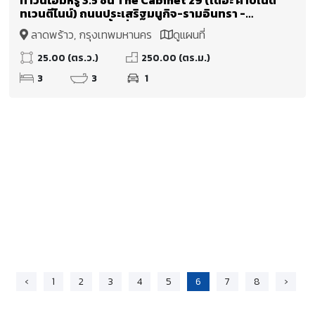
ทเวนตีไนน์) ถนนประเสริฐมนูกิจ-รามอินทรา -
เกษตร-นวมินทร์ พื้นที่ใช้สอยกว่า 250 ตร.ม.
ลาดพร้าว, กรุงเทพมหานคร
ดูแผนที่
25.00 (ตร.ว.)
250.00 (ตร.ม.)
3
3
1
‹
1
2
3
4
5
6
7
8
›