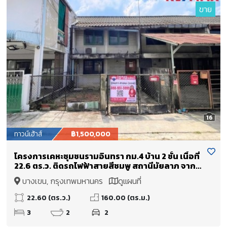
ขาย
16
ทาวน์เฮ้าส์
฿1,500,000
โครงการเคหะชุมชนรามอินทรา กม.4 บ้าน 2 ชั้น เนื้อที่
22.6 ตร.ว. ติดรถไฟฟ้าสายสีชมพู สถานีมัยลาภ จาก
หมู่บ้านเพียง 50 เมตร ตรงข้ามหมู่บ้าน มี ศูนย์การค้า
บางเขน, กรุงเทพมหานคร
ดูแผนที่
East Park
22.60 (ตร.ว.)
160.00 (ตร.ม.)
3
2
2