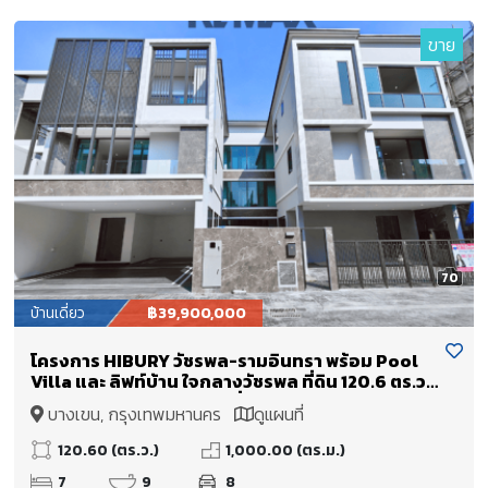
ขาย
70
บ้านเดี่ยว
฿39,900,000
โครงการ HIBURY วัชรพล-รามอินทรา พร้อม Pool
Villa และ ลิฟท์บ้าน ใจกลางวัชรพล ที่ดิน 120.6 ตร.ว.
ใช้สอย: 1,000 ตร.ม. บ้านเดี่ยว Ultra Luxury ขนาด
บางเขน, กรุงเทพมหานคร
ดูแผนที่
ใหญ่พิเศษ รวม 2 หลังไว้ในพื้นที่เดียวกัน
120.60 (ตร.ว.)
1,000.00 (ตร.ม.)
7
9
8