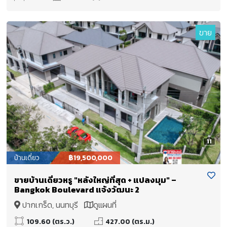
ขาย
11
บ้านเดี่ยว
฿19,500,000
ขายบ้านเดี่ยวหรู "หลังใหญ่ที่สุด + แปลงมุม" –
Bangkok Boulevard แจ้งวัฒนะ 2
ปากเกร็ด, นนทบุรี
ดูแผนที่
109.60 (ตร.ว.)
427.00 (ตร.ม.)