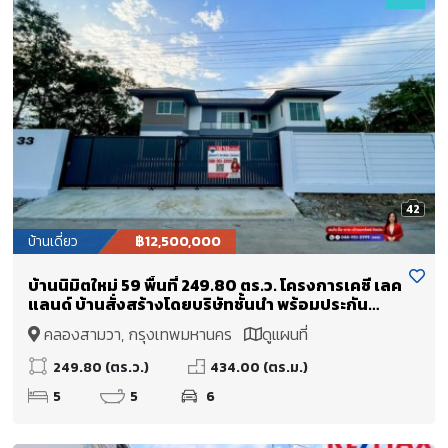
42
บ้านเดี่ยว
฿12,500,000
บ้านนิมิตใหม่ 59 พื้นที่ 249.80 ตร.ว. โครงการเคซี เลค
แลนด์ บ้านสั่งสร้างโดยบริษัทชั้นนำ พร้อมประกัน
โครงสร้าง 20 ปี หัวมุม ทำเลนิมิตใหม่ ราษฎร์นิมิตร
คลองสามวา, กรุงเทพมหานคร
ดูแผนที่
ใกล้ทางด่วนจตุโชติ และถนนวงแหวนรอบนอก
249.80 (ตร.ว.)
434.00 (ตร.ม.)
5
5
6