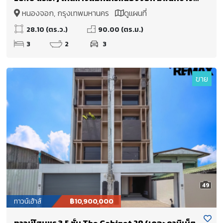
บ้าน ต่อเติมห้องครัว ห้องอเนกประสงค์ หน้าบ้านมี
หนองจอก, กรุงเทพมหานคร
ดูแผนที่
ห้องกระจกบานสไลด์ขนาดใหญ่
28.10 (ตร.ว.)
90.00 (ตร.ม.)
3
2
3
ขาย
49
ทาวน์เฮ้าส์
฿10,900,000
ทาวน์โฮมหรู 3.5 ชั้น The Cabinet 29 (เดอะ คาบิเน็ต