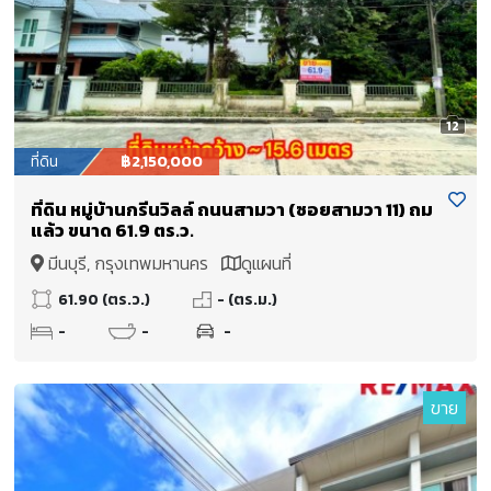
12
ที่ดิน
฿2,150,000
ที่ดิน หมู่บ้านกรีนวิลล์ ถนนสามวา (ซอยสามวา 11) ถม
แล้ว ขนาด 61.9 ตร.ว.
มีนบุรี, กรุงเทพมหานคร
ดูแผนที่
61.90 (ตร.ว.)
- (ตร.ม.)
-
-
-
ขาย