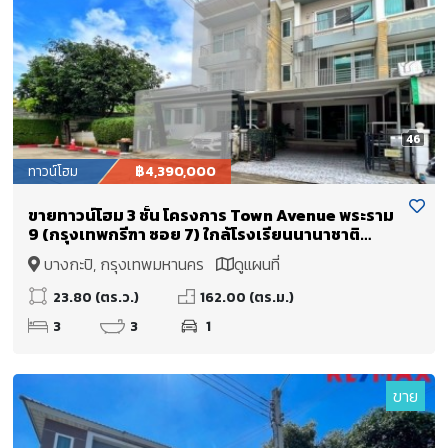
46
ทาวน์โฮม
฿4,390,000
ขายทาวน์โฮม 3 ชั้น โครงการ Town Avenue พระราม
9 (กรุงเทพกรีฑา ซอย 7) ใกล้โรงเรียนนานาชาติ
เวลลิงตัน และ โรงเรียนนานาชาติไบรท์ตัน คอลเลจ
บางกะปิ, กรุงเทพมหานคร
ดูแผนที่
23.80 (ตร.ว.)
162.00 (ตร.ม.)
3
3
1
ขาย