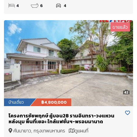
4
6
4
ขายแล้ว
42
บ้านเดี่ยว
฿4,800,000
โครงการชัยพฤกษ์ คู้บอน28 รามอินทรา-วงแหวน
หลังมุม พื้นที่เยอะ ใกล้แฟชั่นฯ-พรอมมานาด
คันนายาว, กรุงเทพมหานคร
ดูแผนที่