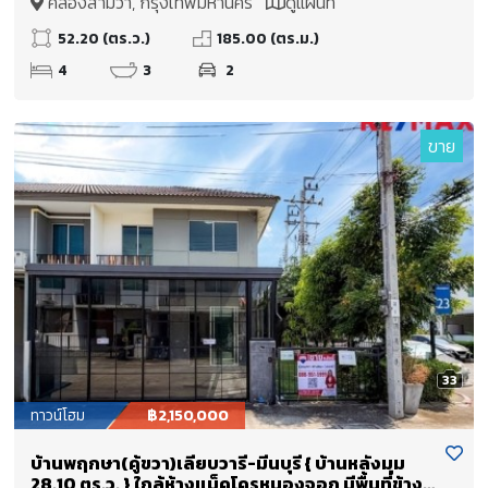
คลองสามวา, กรุงเทพมหานคร
ดูแผนที่
52.20 (ตร.ว.)
185.00 (ตร.ม.)
4
3
2
ขาย
33
ทาวน์โฮม
฿2,150,000
บ้านพฤกษา(คู้ขวา)เลียบวารี-มีนบุรี { บ้านหลังมุม
28.10 ตร.ว. } ใกล้ห้างแม็คโครหนองจอก มีพื้นที่ข้าง