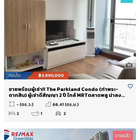
11
คอนโด
฿3,890,000
ขายพร้อมผู้เช่า!! The Parkland Condo (ท่าพระ-
ตากสิน) ผู้เช่าดีสัญญา 2 ปี ใกล้ MRTตลาดพลู น่าลงทุ
นมากๆ
- (ตร.ว.)
66.41 (ตร.ม.)
2
1
2
ขายแล้ว