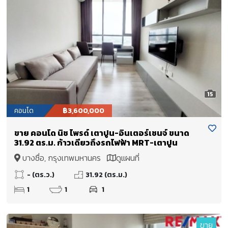
15
คอนโด
฿3,600,000
ขาย คอนโด นิช ไพรด์ เตาปูน-อินเตอร์เชนจ์ ขนาด
31.92 ตร.ม. ก้าวเดียวถึงรถไฟฟ้า MRT-เตาปูน
บางซื่อ, กรุงเทพมหานคร
ดูแผนที่
- (ตร.ว.)
31.92 (ตร.ม.)
1
1
1
ขาย