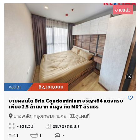
ขายแล้ว
15
คอนโด
฿2,390,000
ขายคอนโด Brix Condominium จรัญฯ64 แต่งครบ
เพียง 2.5 ล้านบาท ชั้นสูง ติด MRT สิรินธร
บางพลัด, กรุงเทพมหานคร
ดูแผนที่
- (ตร.ว.)
28.72 (ตร.ม.)
1
1
-