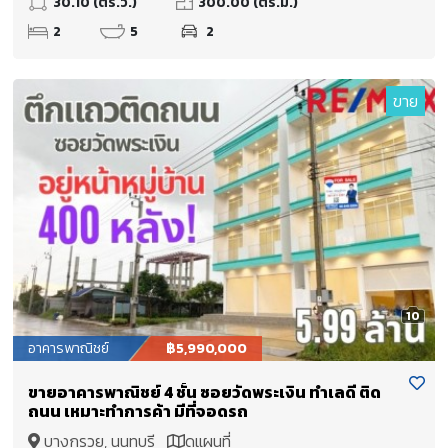
30.10 (ตร.ว.)
300.00 (ตร.ม.)
2
5
2
ขาย
10
อาคารพาณิชย์
฿5,990,000
ขายอาคารพาณิชย์ 4 ชั้น ซอยวัดพระเงิน ทำเลดี ติด
ถนน เหมาะทำการค้า มีที่จอดรถ
บางกรวย, นนทบุรี
ดูแผนที่