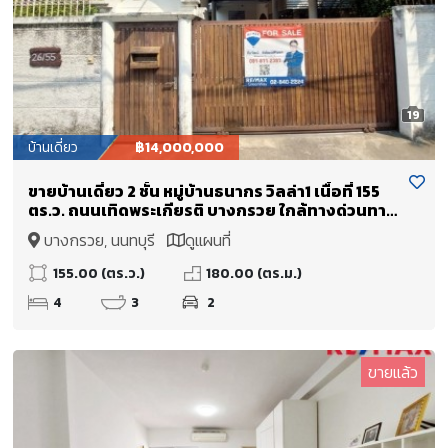
19
บ้านเดี่ยว
฿14,000,000
ขายบ้านเดี่ยว 2 ชั้น หมู่บ้านธนากร วิลล่า1 เนื้อที่ 155
ตร.ว. ถนนเทิดพระเกียรติ บางกรวย ใกล้ทางด่วนทาง
พิเศษศรีรัช - วงแหวนรอบนอก
บางกรวย, นนทบุรี
ดูแผนที่
155.00 (ตร.ว.)
180.00 (ตร.ม.)
4
3
2
ขายแล้ว