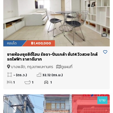
10
คอนโด
฿1,400,000
ขายห้องชุดซิตี้โฮม รัชดา-ปิ่นเกล้า ชั้น14 วิวสวย ใกล้
รถไฟฟ้า ราคาดีมาก
บางพลัด, กรุงเทพมหานคร
ดูแผนที่
- (ตร.ว.)
32.12 (ตร.ม.)
1
1
1
ขาย