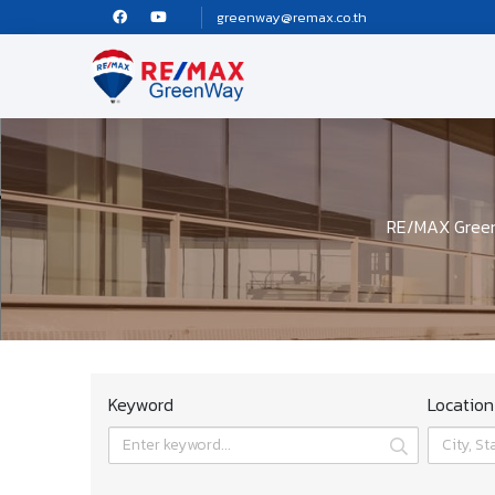
greenway@remax.co.th
RE/MAX GreenWa
Keyword
Location