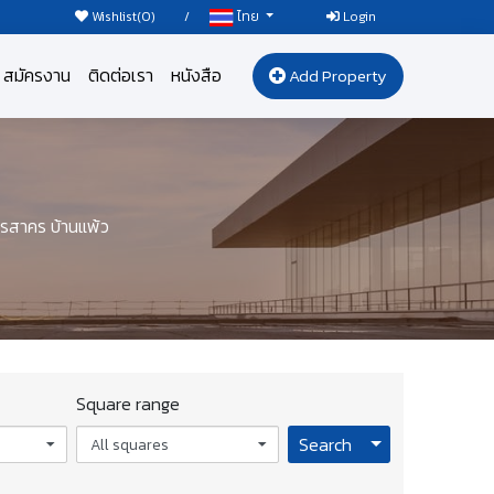
Wishlist(
0
)
/
Login
ไทย
สมัครงาน
ติดต่อเรา
หนังสือ
Add Property
ทรสาคร บ้านแพ้ว
Square range
Toggle Dropdo
Search
All squares