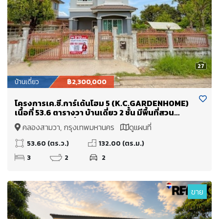
27
บ้านเดี่ยว
฿2,300,000
โครงการเค.ซี.การ์เด้นโฮม 5 (K.C.GARDENHOME)
เนื้อที่ 53.6 ตารางวา บ้านเดี่ยว 2 ชั้น มีพื้นที่สวน
บริเวณรอบบ้าน สิ่งแวดล้อมดี
คลองสามวา, กรุงเทพมหานคร
ดูแผนที่
53.60 (ตร.ว.)
132.00 (ตร.ม.)
3
2
2
ขาย