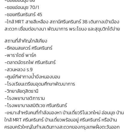
-ซอยอ่อนนุช 66
-ซอยอ่อนนุช 70/1
-ซอยศรีนครินทร์ 45
-ใกล้ MRT สายสีเหลือง สถานีศรีนครินทร์ 38 เดินทางเข้าเมือง
สะดวก เชื่อมต่อบางนา พัฒนาการ พระโขนง และสุขุมวิทได้ง่าย
สถานที่สำคัญใกล้เคียง
-ซีคอนสแควร์ ศรีนครินทร์
-พาราไดซ์ พาร์ค
-ตลาดนัดรถไฟ ศรีนครินทร์
-สวนหลวง ร.9
-ศูนย์กีฬาทางน้ำบึงหนองบอน
-โรงเรียนเตรียมอุดมศึกษาพัฒนาการ
-วิทยาลัยดุสิตธานี
-โรงพยาบาลวิภาราม
-โรงพยาบาลสมิติเวช ศรีนครินทร์
-เหมาะสำหรับคนที่กำลังมองหา บ้านเดี่ยวรีโนเวทใหม่ อ่อนนุช บ้าน
ใกล้ MRT ศรีนครินทร์ บ้านเดี่ยวพร้อมอยู่ ศรีนครินทร์ หรือบ้าน
ครอบครัวใหญ่ในทำเลเดินทางสะดวกของกรุงเทพฝั่งตะวันออก