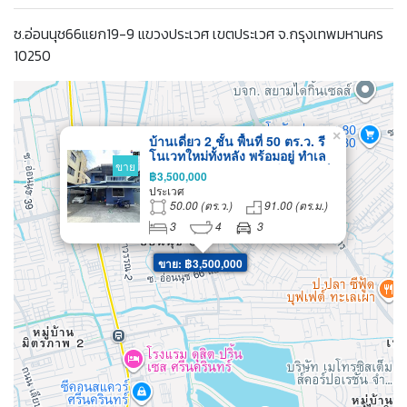
ซ.อ่อนนุช66แยก19-9 แขวงประเวศ เขตประเวศ จ.กรุงเทพมหานคร
10250
×
บ้านเดี่ยว 2 ชั้น พื้นที่ 50 ตร.ว. รี
โนเวทใหม่ทั้งหลัง พร้อมอยู่ ทำเล
ขาย
ศักยภาพย่านอ่อนนุช-ศรีนครินทร์
฿3,500,000
ใกล้ MRT สายสีเหลือง เหมาะ
ประเวศ
สำหรับครอบครัวใหญ่
50.00 (ตร.ว.)
91.00 (ตร.ม.)
3
4
3
ขาย: ฿3,500,000