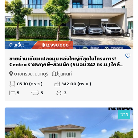
38
บ้านเดี่ยว
฿12,990,000
ขายบ้านเดี่ยวแปลงมุม หลังใหญ่ที่สุดในโครงการ!
Centro ราชพฤกษ์–สวนผัก (5 นอน 342 ตร.ม.) ใกล้
ทางด่วนศรีรัช แค่ 5 นาที
บางกรวย, นนทบุรี
ดูแผนที่
85.10 (ตร.ว.)
342.00 (ตร.ม.)
5
5
3
ขาย