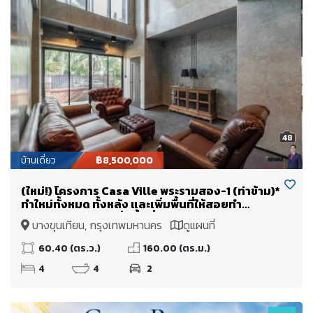
48
บ้านเดี่ยว
฿8,500,000
(ใหม่!) โครงการ Casa Ville พระรามสอง-1 (ท่าข้าม)*
ทำใหม่ทั้งหมด ทั้งหลัง และเพิ่มพื้นที่ให้สอยทำ
Double Volume เพิ่มพื้นที่ใช้สอย + จาก 160 ตร.ม.
บางขุนเทียน, กรุงเทพมหานคร
ดูแผนที่
(+80 เป็นเกือบ 240 ตร.ม.)
60.40 (ตร.ว.)
160.00 (ตร.ม.)
4
4
2