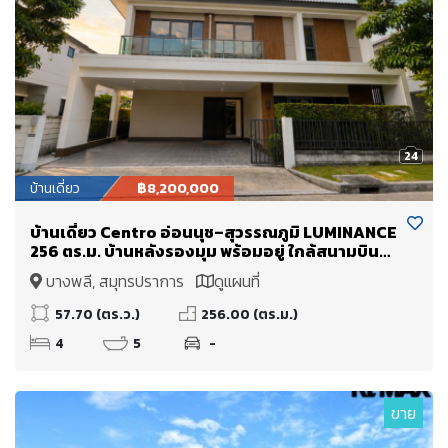
24
บ้านเดี่ยว
฿8,200,000
บ้านเดี่ยว Centro อ่อนนุช–สุวรรณภูมิ LUMINANCE
256 ตร.ม. บ้านหลังรองมุม พร้อมอยู่ ใกล้สนามบิน
สุวรรณภูมิ
บางพลี, สมุทรปราการ
ดูแผนที่
57.70 (ตร.ว.)
256.00 (ตร.ม.)
4
5
-
ขาย