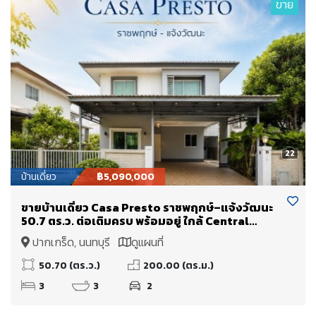
ขาย
22
บ้านเดี่ยว
฿5,090,000
ขายบ้านเดี่ยว Casa Presto ราชพฤกษ์–แจ้งวัฒนะ
50.7 ตร.ว. ต่อเติมครบ พร้อมอยู่ ใกล้ Central
Westgate และโรงเรียนนานาชาติ DBS ราคา 5.09
ปากเกร็ด, นนทบุรี
ดูแผนที่
ล้านบาท
50.70 (ตร.ว.)
200.00 (ตร.ม.)
3
3
2