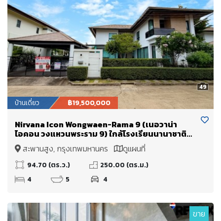
49
บ้านเดี่ยว
฿19,500,000
Nirvana Icon Wongwaen-Rama 9 (เนอวาน่า
ไอคอน วงแหวนพระราม 9) ใกล้โรงเรียนนานาชาติ
Wellington College International School และ
สะพานสูง, กรุงเทพมหานคร
ดูแผนที่
มหาวิทยาลัยนานาชาติแสตมฟอร์ด
94.70 (ตร.ว.)
250.00 (ตร.ม.)
4
5
4
ขาย