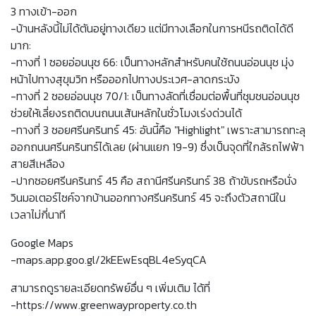
3 ทางเข้า-ออก
-บ้านหลังนี้ไม่ได้ตันอยู่ทางเดียว แต่มีทางเลือกในการหนีรถติดได้ดี
มาก:
-ทางที่ 1 ซอยอ่อนนุช 66: เป็นทางหลักสำหรับคนใช้ถนนอ่อนนุช มุ่ง
หน้าไปทางสุขุมวิท หรือออกไปทางประเวศ-ลาดกระบัง
-ทางที่ 2 ซอยอ่อนนุช 70/1: เป็นทางลัดที่เชื่อมต่อพื้นที่ชุมชนอ่อนนุช
ช่วยให้เลี่ยงรถติดบนถนนเส้นหลักในชั่วโมงเร่งด่วนได้
-ทางที่ 3 ซอยศรีนครินทร์ 45: อันนี้คือ "Highlight" เพราะสามารถทะลุ
ออกถนนศรีนครินทร์ได้เลย (ผ่านแยก 19-9) ซึ่งเป็นจุดที่ใกล้รถไฟฟ้า
สายสีเหลือง
-ปากซอยศรีนครินทร์ 45 คือ สถานีศรีนครินทร์ 38 ถ้าขับรถหรือนั่ง
วินมอเตอร์ไซค์จากบ้านออกทางศรีนครินทร์ 45 จะถึงตัวสถานีใน
เวลาไม่กี่นาที
Google Maps
-maps.app.goo.gl/2kEEwEsqBL4eSyqCA
สามารถดูรายละเอียดทรัพย์อื่น ๆ เพิ่มเติม ได้ที่
-https://www.greenwayproperty.co.th