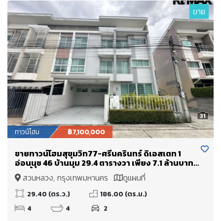
ขาย
31
ทาวน์โฮม
฿7,100,000
ขายทาวน์โฮมสุขุมวิท77-ศรีนครินทร์ ดิเอสเตท 1
อ่อนนุช 46 บ้านมุม 29.4 ตารางวา เพียง 7.1 ล้านบาท
เท่านั้น
สวนหลวง, กรุงเทพมหานคร
ดูแผนที่
29.40 (ตร.ว.)
186.00 (ตร.ม.)
4
4
2