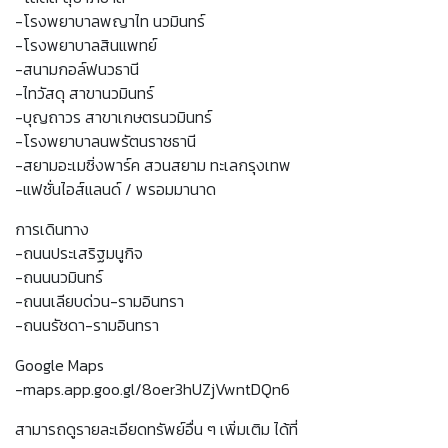
-โรงพยาบาลพญาไท นวมินทร์
-โรงพยาบาลสินแพทย์
-สนามกอล์ฟนวธานี
-ไทวัสดุ สาขานวมินทร์
-บุญถาวร สาขาเกษตรนวมินทร์
-โรงพยาบาลนพรัตนราชธานี
-สยามอะเมซิ่งพาร์ค สวนสยาม ทะเลกรุงเทพ
-แฟชั่นไอส์แลนด์ / พรอมมานาด
การเดินทาง
-ถนนประเสริฐมนูกิจ
-ถนนนวมินทร์
-ถนนเลียบด่วน-รามอินทรา
-ถนนรัชดา-รามอินทรา
Google Maps
-maps.app.goo.gl/8oer3hUZjVwntDQn6
สามารถดูรายละเอียดทรัพย์อื่น ๆ เพิ่มเติม ได้ที่