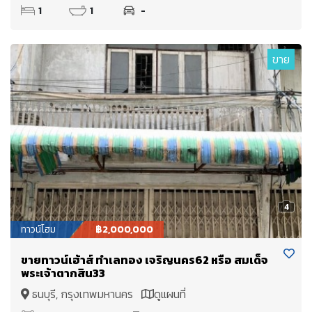
1
1
-
ขาย
4
ทาวน์โฮม
฿2,000,000
ขายทาวน์เฮ้าส์ ทำเลทอง เจริญนคร62 หรือ สมเด็จ
พระเจ้าตากสิน33
ธนบุรี, กรุงเทพมหานคร
ดูแผนที่