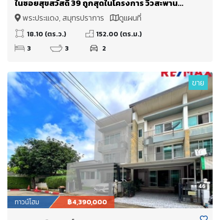
ในซอยสุขสวัสดิ์ 39 ถูกสุดในโครงการ วิวสะพาน
ภูมิพล
พระประแดง, สมุทรปราการ
ดูแผนที่
18.10 (ตร.ว.)
152.00 (ตร.ม.)
3
3
2
ขาย
46
ทาวน์โฮม
฿4,390,000