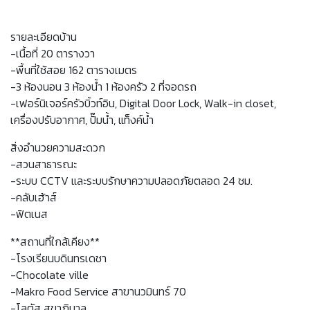
รายละเอียดบ้าน
-เนื้อที่ 20 ตารางวา
-พื้นที่ใช้สอย 162 ตารางเมตร
-3 ห้องนอน 3 ห้องน้ำ 1 ห้องครัว 2 ที่จอดรถ
-เฟอร์นิเจอร์ครัวบิ้วท์อิน, Digital Door Lock, Walk-in closet,
เครื่องปรับอากาศ, ปั๊มน้ำ, แท็งค์น้ำ
สิ่งอำนวยความสะดวก
-สวนสาธารณะ
-ระบบ CCTV และระบบรักษาความปลอดภัยตลอด 24 ชม.
-คลับเฮ้าส์
-ฟิตเนส
**สถานที่ใกล้เคียง**
-โรงเรียนบดินทรเดชา
-Chocolate ville
-Makro Food Service สาขานวมินทร์ 70
-โลตัส สุขาภิบาล