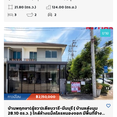
21.80 (ตร.ว.)
124.00 (ตร.ม.)
3
2
2
ขาย
33
ทาวน์โฮม
฿2,150,000
บ้านพฤกษา(คู้ขวา)เลียบวารี-มีนบุรี { บ้านหลังมุม
28.10 ตร.ว. } ใกล้ห้างแม็คโครหนองจอก มีพื้นที่ข้าง