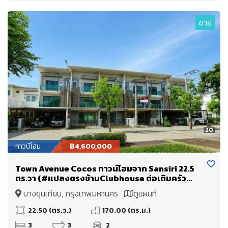
ขาย
20
ทาวน์โฮม
฿4,600,000
Town Avenue Cocos ทาวน์โฮมจาก Sansiri 22.5
ตร.วา (#แปลงตรงข้ามClubhouse ต่อเติมครัว
สวย!!! และหลังคามาให้แล้ว ทำใหม่!
บางขุนเทียน, กรุงเทพมหานคร
ดูแผนที่
22.50 (ตร.ว.)
170.00 (ตร.ม.)
3
3
2