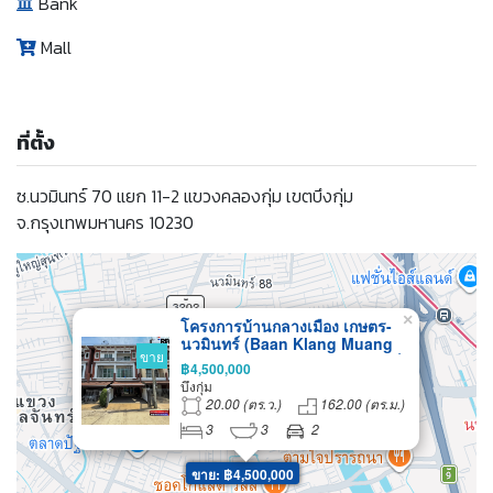
Bank
Mall
ที่ตั้ง
ซ.นวมินทร์ 70 แยก 11-2 แขวงคลองกุ่ม เขตบึงกุ่ม
จ.กรุงเทพมหานคร 10230
×
โครงการบ้านกลางเมือง เกษตร-
นวมินทร์ (Baan Klang Muang
ขาย
Kaset-Nawamin) ทำเลนวมินทร์
฿4,500,000
ใกล้ทางพิเศษกาญจนา
บึงกุ่ม
ภิเษก(วงแหวนรอบนอก) ใกล้
20.00 (ตร.ว.)
162.00 (ตร.ม.)
โรงเรียนบดินทรเดชา
3
3
2
ขาย: ฿4,500,000