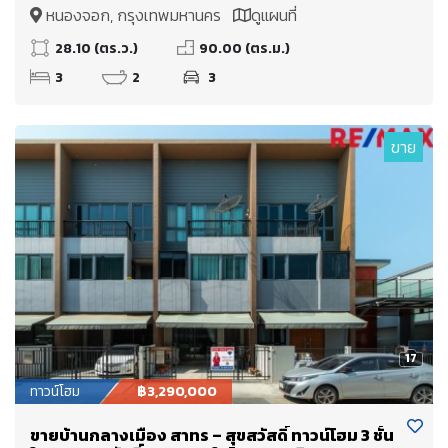
บ้าน ต่อเติมห้องครัว ห้องอเนกประสงค์ หน้าบ้านมี
หนองจอก, กรุงเทพมหานคร
ดูแผนที่
ห้องกระจกบานสไลด์ขนาดใหญ่
28.10 (ตร.ว.)
90.00 (ตร.ม.)
3
2
3
ขาย
17
ทาวน์โฮม
฿3,290,000
ขายบ้านกลางเมือง สาทร – สุขสวัสดิ์ ทาวน์โฮม 3 ชั้น