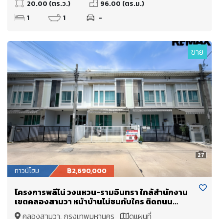
20.00 (ตร.ว.)
96.00 (ตร.ม.)
1
1
-
ขาย
27
ทาวน์โฮม
฿2,690,000
โครงการพลีโน่ วงแหวน-รามอินทรา ใกล้สำนักงาน
เขตคลองสามวา หน้าบ้านไม่ชนกับใคร ติดถนน
เลียบคลองสอง
คลองสามวา, กรุงเทพมหานคร
ดูแผนที่