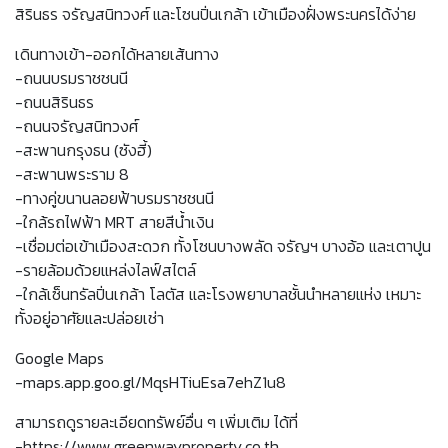
สิรินธร จรัญสนิทวงศ์ และโซนปิ่นเกล้า เข้าเมืองฝั่งพระนครได้ง่าย
เดินทางเข้า-ออกได้หลายเส้นทาง
-ถนนบรมราชชนนี
-ถนนสิรินธร
-ถนนจรัญสนิทวงศ์
-สะพานกรุงธน (ซังฮี้)
-สะพานพระราม 8
-ทางคู่ขนานลอยฟ้าบรมราชชนนี
-ใกล้รถไฟฟ้า MRT สายสีน้ำเงิน
-เชื่อมต่อเข้าเมืองสะดวก ทั้งโซนบางพลัด จรัญฯ บางอ้อ และเตาปูน
-รายล้อมด้วยแหล่งไลฟ์สไตล์
-ใกล้เซ็นทรัลปิ่นเกล้า โลตัส และโรงพยาบาลชั้นนำหลายแห่ง เหมาะ
ทั้งอยู่อาศัยและปล่อยเช่า
Google Maps
-maps.app.goo.gl/MqsHTiuEsa7ehZ1u8
สามารถดูรายละเอียดทรัพย์อื่น ๆ เพิ่มเติม ได้ที่
-https://www.greenwayproperty.co.th