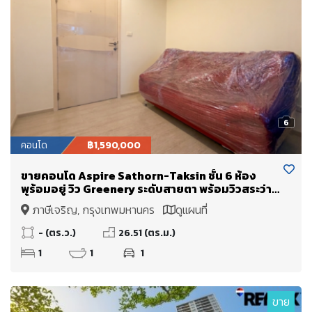
6
คอนโด
฿1,590,000
ขายคอนโด Aspire Sathorn-Taksin ชั้น 6 ห้อง
พร้อมอยู่ วิว Greenery ระดับสายตา พร้อมวิวสระว่าย
น้ำ
ภาษีเจริญ, กรุงเทพมหานคร
ดูแผนที่
- (ตร.ว.)
26.51 (ตร.ม.)
1
1
1
ขาย