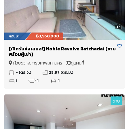
17
คอนโด
฿3,950,000
[เปิดรับข้อเสนอ!] Noble Revolve Ratchada1 [ขาย
พร้อมผู้เช่า]
ห้วยขวาง, กรุงเทพมหานคร
ดูแผนที่
- (ตร.ว.)
25.97 (ตร.ม.)
1
1
1
ขาย