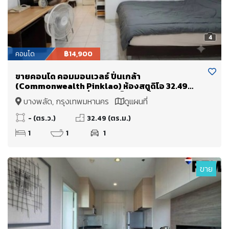
4
คอนโด
฿14,900
ขายคอนโด คอมมอนเวลธ์ ปิ่นเกล้า
(Commonwealth Pinklao) ห้องสตูดิโอ 32.49
ตร.ม. ติด MRT บางยี่ขัน ใกล้เซ็นทรัล ปิ่นเกล้า ศิริราช
บางพลัด, กรุงเทพมหานคร
ดูแผนที่
บางพลัด จรัญสนิทวงศ์
- (ตร.ว.)
32.49 (ตร.ม.)
1
1
1
ขาย