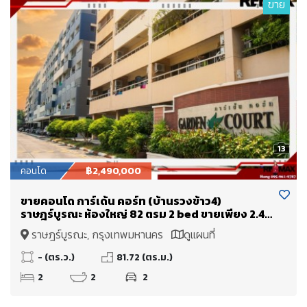
ขาย
13
คอนโด
฿2,490,000
ขายคอนโด การ์เด้น คอร์ท (บ้านรวงข้าว4)
ราษฎร์บูรณะ ห้องใหญ่ 82 ตรม 2 bed ขายเพียง 2.49
Mb. ใกล้ทางด่วนพระราม 3 เข้าเมืองไม่เกิน 15 นาที
ราษฎร์บูรณะ, กรุงเทพมหานคร
ดูแผนที่
- (ตร.ว.)
81.72 (ตร.ม.)
2
2
2