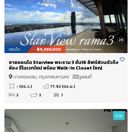
20
คอนโด
฿9,490,000
ขายคอนโด Starview พระราม 3 ชั้น16 ลิฟต์ส่วนตัวถึง
ห้อง รีโนเวทใหม่ พร้อม Walk-in Closet ใหญ่
บางคอแหลม, กรุงเทพมหานคร
ดูแผนที่
- (ตร.ว.)
77.92 (ตร.ม.)
2
2
1
ขาย