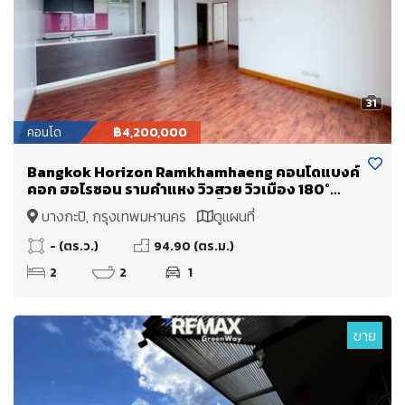
31
คอนโด
฿4,200,000
Bangkok Horizon Ramkhamhaeng คอนโดแบงค์
คอก ฮอไรซอน รามคำแหง วิวสวย วิวเมือง 180°
องศา วิวพาโนรามา ห้องนอนเห็นวิวทุกห้อง
บางกะปิ, กรุงเทพมหานคร
ดูแผนที่
- (ตร.ว.)
94.90 (ตร.ม.)
2
2
1
ขาย