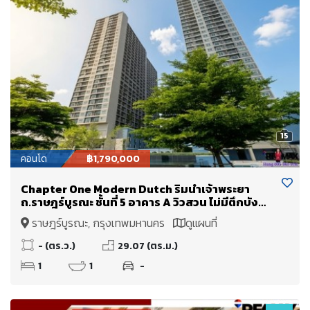
15
คอนโด
฿1,790,000
Chapter One Modern Dutch ริมน้ำเจ้าพระยา
ถ.ราษฎร์บูรณะ ชั้นที่ 5 อาคาร A วิวสวน ไม่มีตึกบัง
ขายเพียง 1.79 Mb.
ราษฎร์บูรณะ, กรุงเทพมหานคร
ดูแผนที่
- (ตร.ว.)
29.07 (ตร.ม.)
1
1
-