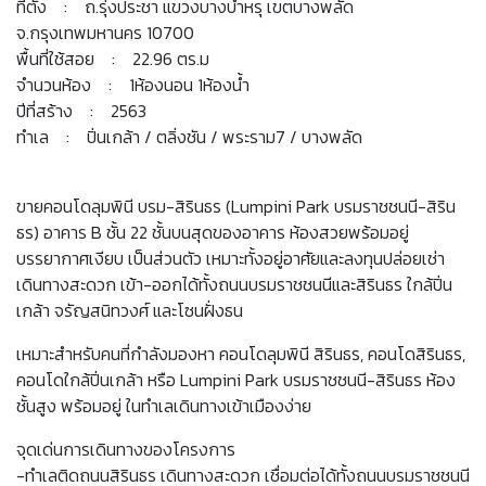
ที่ตั้ง : ถ.รุ่งประชา แขวงบางบำหรุ เขตบางพลัด
จ.กรุงเทพมหานคร 10700
พื้นที่ใช้สอย : 22.96 ตร.ม
จำนวนห้อง : 1ห้องนอน 1ห้องน้ำ
ปีที่สร้าง : 2563
ทำเล : ปิ่นเกล้า / ตลิ่งชัน / พระราม7 / บางพลัด
ขายคอนโดลุมพินี บรม-สิรินธร (Lumpini Park บรมราชชนนี-สิริน
ธร) อาคาร B ชั้น 22 ชั้นบนสุดของอาคาร ห้องสวยพร้อมอยู่
บรรยากาศเงียบ เป็นส่วนตัว เหมาะทั้งอยู่อาศัยและลงทุนปล่อยเช่า
เดินทางสะดวก เข้า-ออกได้ทั้งถนนบรมราชชนนีและสิรินธร ใกล้ปิ่น
เกล้า จรัญสนิทวงศ์ และโซนฝั่งธน
เหมาะสำหรับคนที่กำลังมองหา คอนโดลุมพินี สิรินธร, คอนโดสิรินธร,
คอนโดใกล้ปิ่นเกล้า หรือ Lumpini Park บรมราชชนนี-สิรินธร ห้อง
ชั้นสูง พร้อมอยู่ ในทำเลเดินทางเข้าเมืองง่าย
จุดเด่นการเดินทางของโครงการ
-ทำเลติดถนนสิรินธร เดินทางสะดวก เชื่อมต่อได้ทั้งถนนบรมราชชนนี