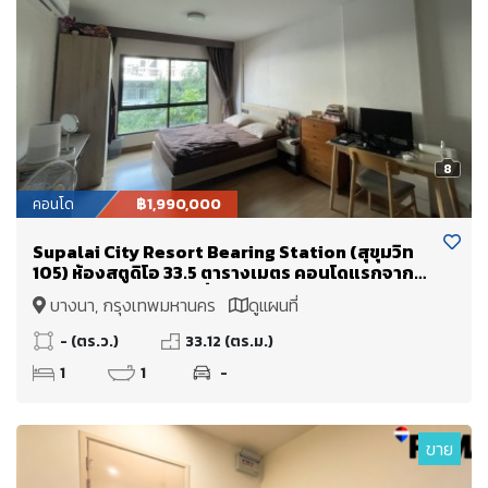
8
คอนโด
฿1,990,000
Supalai City Resort Bearing Station (สุขุมวิท
105) ห้องสตูดิโอ 33.5 ตารางเมตร คอนโดแรกจาก
ปากซอย!! ลงBTS แบริ่งถึงซอยเลย
บางนา, กรุงเทพมหานคร
ดูแผนที่
- (ตร.ว.)
33.12 (ตร.ม.)
1
1
-
ขาย