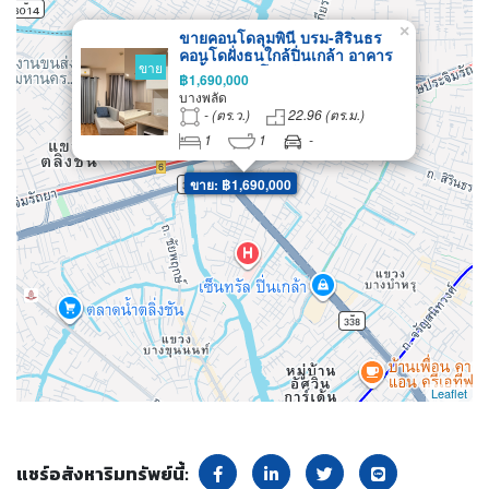
×
ขายคอนโดลุมพินี บรม-สิรินธร
คอนโดฝั่งธนใกล้ปิ่นเกล้า อาคาร
ขาย
B ชั้น 22 วิวโล่ง ห้องสวย พร้อมอยู่
฿1,690,000
บางพลัด
- (ตร.ว.)
22.96 (ตร.ม.)
1
1
-
ขาย: ฿1,690,000
Leaflet
แชร์อสังหาริมทรัพย์นี้: