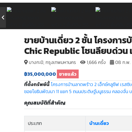
ขายบ้านเดี่ยว 2 ชั้น โครงการ
Chic Republic โซนลียบด่วน 
บางกะปิ, กรุงเทพมหานคร
1,666 ครั้ง
08 ก.พ.
฿35,000,000
ขายแล้ว
ที่ตั้งทรัพย์นี้
โครงการบ้านลาดพร้าว 2 เอ็กซ์คลูซีฟ เรสซิเ
ซอยโยธินพัฒนา 11 แยก 5
ถนนประดิษฐ์มนูธรรม
คลองจั่น
บ
คุณสมบัติที่สำคัญ
ประเภท
บ้านเดี่ยว