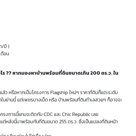
/ปี )
เดือน
งไร ?? หากมองหาบ้านพร้อมที่ดินขนาดเกิน 200 ตร.ว. ใน
้ว หรือหากเป็นโครงการ Flagship ใหม่ๆ ราคาที่ดินก็แตะระดับ
ในย่านนี้ แต่เพชรบางเม็ด หรือ บ้านพร้อมที่ดินทำเลสวยๆ ก็อาจจะ
 โครงการนี้แทบจะติดกับ CDC และ Chic Republic เลย
่หลังนี้มาพร้อมกับที่ดินขนาด 255 ตร.ว. ซึ่งเป็นแปลงที่ดินหน้า
นเลียบด่วนไม่ใช่เรื่องง่าย