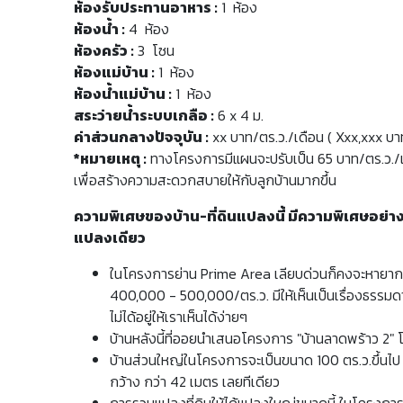
ห้องรับประทานอาหาร :
1 ห้อง
ห้องน้ำ :
4 ห้อง
ห้องครัว :
3 โซน
ห้องแม่บ้าน :
1 ห้อง
ห้องน้ำแม่บ้าน :
1 ห้อง
สระว่ายน้ำระบบเกลือ :
6 x 4 ม.
ค่าส่วนกลางปัจจุบัน :
xx บาท/ตร.ว./เดือน ( Xxx,xxx บาท
*หมายเหตุ :
ทางโครงการมีแผนจะปรับเป็น 65 บาท/ตร.ว./
เพื่อสร้างความสะดวกสบายให้กับลูกบ้านมากขึ้น
ความพิเศษของบ้าน-ที่ดินแปลงนี้ มีความพิเศษอย่า
แปลงเดียว
ในโครงการย่าน Prime Area เลียบด่วนก็คงจะหายากแล
400,000 - 500,000/ตร.ว. มีให้เห็นเป็นเรื่องธรรมดา
ไม่ได้อยู่ให้เราเห็นได้ง่ายๆ
บ้านหลังนี้ที่ออยนำเสนอโครงการ "บ้านลาดพร้าว 2"
บ้านส่วนใหญ่ในโครงการจะเป็นขนาด 100 ตร.ว.ขึ้นไป แต
กว้าง กว่า 42 เมตร เลยทีเดียว
การรวมแปลงที่ดินให้ได้แปลงใหญ่ขนาดนี้ ในโครงการย่า