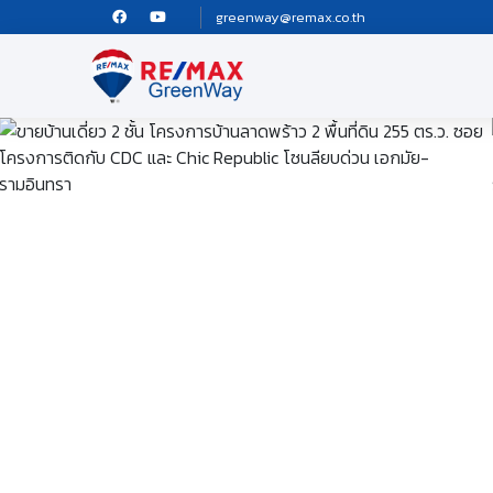
greenway@remax.co.th