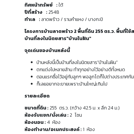
ทิศหน้าทรัพย์ :
ใต้
ปีที่สร้าง :
2548
ทำเล :
ลาดพร้าว / รามคำแหง / บางกะปิ
โครงการบ้านลาดพร้าว 2 พื้นที่ดิน 255 ตร.ว. พื้นที่
บ้านที่ลงในนิตยสาร"บ้านในฝัน"
จุดเด่นของบ้านหลังนี้
บ้านหลังนี้เป็นบ้านที่ลงในนิตยสาร"บ้านในฝัน"
ตกแต่งไปหลายล้าน ทำทุกอย่างไว้อย่างดีทั้งหมด
ตอนแรกซื้อไว้อยู่กับลูกๆ พอลูกโตก็ไปต่างประเทศกั
ก็เลยอยากจะขายเพราะบ้านใหญ่เกินไป
รายละเอียด
ขนาดที่ดิน :
255 ตร.ว. (กว้าง 42.5 ม. x ลึก 24 ม.)
ห้องรับแขก/นั่งเล่น :
2 โซน
ห้องนอน :
4 ห้อง
ห้องทำงาน/อเนกประสงค์ :
1 ห้อง