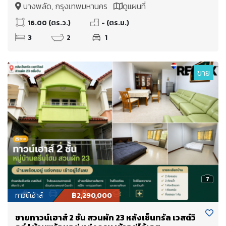
อยู่!
บางพลัด, กรุงเทพมหานคร
ดูแผนที่
16.00 (ตร.ว.)
- (ตร.ม.)
3
2
1
ขาย
7
ทาวน์เฮ้าส์
฿2,290,000
ขายทาวน์เฮาส์ 2 ชั้น สวนผัก 23 หลังเซ็นทรัล เวสต์วิ