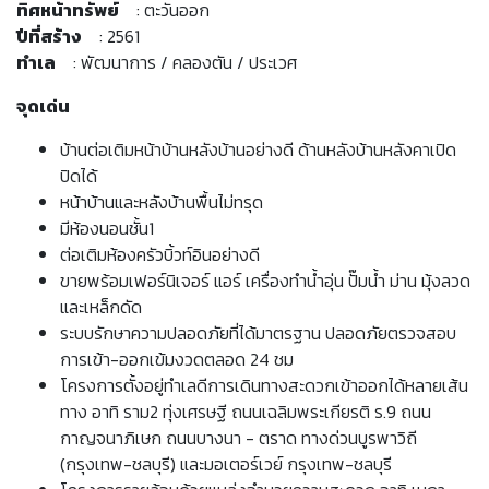
ทิศหน้าทรัพย์
: ตะวันออก
ปีที่สร้าง
: 2561
ทำเล
: พัฒนาการ / คลองตัน / ประเวศ
จุดเด่น
บ้านต่อเติมหน้าบ้านหลังบ้านอย่างดี ด้านหลังบ้านหลังคาเปิด
ปิดได้
หน้าบ้านและหลังบ้านพื้นไม่ทรุด
มีห้องนอนชั้น1
ต่อเติมห้องครัวบิ้วท์อินอย่างดี
ขายพร้อมเฟอร์นิเจอร์ แอร์ เครื่องทำน้ำอุ่น ปั๊มน้ำ ม่าน มุ้งลวด
และเหล็กดัด
ระบบรักษาความปลอดภัยที่ได้มาตรฐาน ปลอดภัยตรวจสอบ
การเข้า-ออกเข้มงวดตลอด 24 ชม
โครงการตั้งอยู่ทำเลดีการเดินทางสะดวกเข้าออกได้หลายเส้น
ทาง อาทิ ราม2 ทุ่งเศรษฐี ถนนเฉลิมพระเกียรติ ร.9 ถนน
กาญจนาภิเษก ถนนบางนา - ตราด ทางด่วนบูรพาวิถี
(กรุงเทพ-ชลบุรี) และมอเตอร์เวย์ กรุงเทพ-ชลบุรี