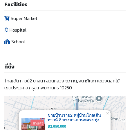
Facilities
Super Market
Hospital
School
ที่ตั้ง
โกลเด้น ทาวน์2 บางนา สวนหลวง ถ.กาญจนาภิเษก แขวงดอกไม้
เขตประเวศ จ.กรุงเทพมหานคร 10250
×
ขายบ้านราม2 หมู่บ้านโกลเด้น
ทาวน์ 2 บางนา-สวนหลวง ทุ่ง
เช่าแล้ว
เศรษฐี ประเวศ สวนหลวง ถนน
฿2,650,000
เฉลิมพระเกียรติ ร.9 เลียบวงแหวน