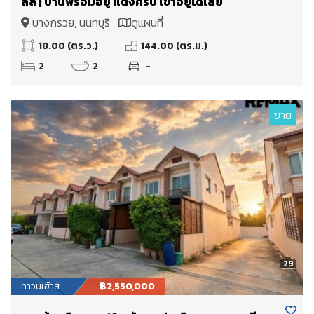
ลล์ | บ้านพร้อมอยู่ แต่งครบ เข้าอยู่ได้เลย
บางกรวย, นนทบุรี
ดูแผนที่
18.00 (ตร.ว.)
144.00 (ตร.ม.)
2
2
-
ขาย
29
ทาวน์เฮ้าส์
฿2,550,000