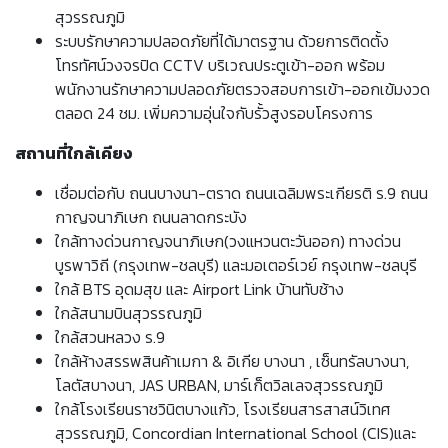
สุวรรณภูมิ
ระบบรักษาความปลอดภัยที่ได้มาตรฐาน ด้วยการติดตั้ง
โทรทัศน์วงจรปิด CCTV บริเวณประตูเข้า-ออก พร้อม
พนักงานรักษาความปลอดภัยตรวจสอบการเข้า-ออกเข้มงวด
ตลอด 24 ชม. เพิ่มความอุ่นใจกับรั้วสูงรอบโครงการ
สถานที่ใกล้เคียง
เชื่อมต่อกับ ถนนบางนา-ตราด ถนนเฉลิมพระเกียรติ ร.9 ถนน
กาญจนาภิเษก ถนนลาดกระบัง
ใกล้ทางด่วนกาญจนาภิเษก(วงแหวนตะวันออก) ทางด่วน
บูรพาวิถี (กรุงเทพ-ชลบุรี) และมอเตอร์เวย์ กรุงเทพ-ชลบุรี
ใกล้ BTS อุดมสุข และ Airport Link บ้านทับช้าง
ใกล้สนามบินสุวรรณภูมิ
ใกล้สวนหลวง ร.9
ใกล้ห้างสรรพสินค้าเมกา & อิเกีย บางนา , เซ็นทรัลบางนา,
โลตัสบางนา, JAS URBAN, มาร์เก็ตวิลเลจสุวรรณภูมิ
ใกล้โรงเรียนราชวินิตบางแก้ว, โรงเรียนสารสาสน์วิเทศ
สุวรรณภูมิ, Concordian International School (CIS)และ