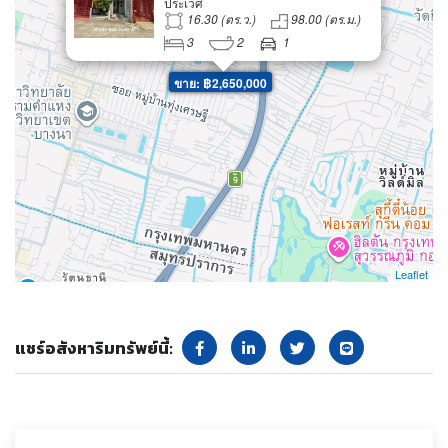
ประเวศ
กาญจนาภิเษก เช่า 15,000/เดือน
16.30 (ตร.ว.)
98.00 (ตร.ม.)
3
2
1
ขาย: ฿2,650,000
Leaflet
แชร์อสังหาริมทรัพย์นี้: