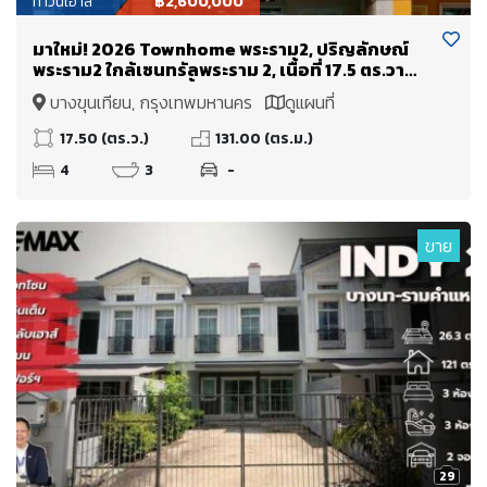
ทาวน์เฮ้าส์
฿2,600,000
มาใหม่! 2026 Townhome พระราม2, ปริญลักษณ์
พระราม2 ใกล้เซนทรัลพระราม 2, เนื้อที่ 17.5 ตร.วา
เพียง :: 2.6 ล้าน เท่านั้น
บางขุนเทียน, กรุงเทพมหานคร
ดูแผนที่
17.50 (ตร.ว.)
131.00 (ตร.ม.)
4
3
-
ขาย
29