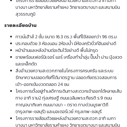
โครงการรายล้อมด้วยแหล่งอำนวยความสะดวก อาทิ เมกา
บางนา มหาวิทยาลัยรามคำแหง วิทยาเขตบางนา และสนามบิน
สุวรรณภูมิ
รายละเอียดบ้าน
ทาวน์เฮ้าส์ 2 ชั้น ขนาด 16.3 ตร.ว พื้นที่ใช้สอยกว่า 96 ตร.ม
ประกอบด้วย 3 ห้องนอน 2ห้องน้ำ มีห้องครัวบิ้วท์อินอย่างดี
หน้าบ้านและหลังบ้านต่อเติมไว้อย่างดี พื้นไม่ทรุด
ขายพร้อมเฟอร์นิเจอร์ แอร์ เครื่องทำน้ำอุ่น ปั๊มน้ำ ม่าน มุ้งลวด
และเหล็กดัด
สิ่งอำนวยความสะดวกภายในโครงการครบครัน และระบบ
รักษาความปลอดภัยที่ได้มาตรฐาน ปลอดภัยตรวจสอบการ
เข้า-ออกเข้มงวดตลอด 24 ชม
โครงการตั้งอยู่ทำเลดีการเดินทางสะดวกเข้าออกได้หลายเส้น
ทาง อาทิ ราม2 ทุ่งเศรษฐี ถนนเฉลิมพระเกียรติ ร.9 ถนน
กาญจนาภิเษก ถนนบางนา - ตราด ทางด่วนบูรพาวิถี
(กรุงเทพ-ชลบุรี) และมอเตอร์เวย์ กรุงเทพ-ชลบุรี
โครงการรายล้อมด้วยแหล่งอำนวยความสะดวก อาทิ เมกา
บางนา มหาวิทยาลัยรามคำแหง วิทยาเขตบางนา และสนามบิน