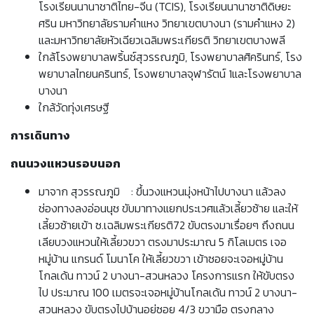
โรงเรียนนานาชาติไทย-จีน (TCIS), โรงเรียนนานาชาติดิษยะ
ศริน มหาวิทยาลัยรามคำแหง วิทยาเขตบางนา (รามคำแหง 2)
และมหาวิทยาลัยหัวเฉียวเฉลิมพระเกียรติ วิทยาเขตบางพลี
ใกล้โรงพยาบาลพริ้นซ์สุวรรณภูมิ, โรงพยาบาลศิครินทร์, โรง
พยาบาลไทยนครินทร์, โรงพยาบาลจุฬารัตน์ 1และโรงพยาบาล
บางนา
ใกล้วัดทุ่งเศรษฐี
การเดินทาง
ถนนวงแหวนรอบนอก
มาจาก สุวรรณภูมิ : ขึ้นวงแหวนมุ่งหน้าไปบางนา แล้วลง
ช่องทางลงอ่อนนุช ขับมาทางแยกประเวศแล้วเลี้ยวซ้าย และให้
เลี้ยวซ้ายเข้า ซ.เฉลิมพระเกียรติ72 ขับตรงมาเรื่อยๆ ถึงถนน
เลียบวงแหวนให้เลี้ยวขวา ตรงมาประมาณ 5 กิโลเมตร เจอ
หมู่บ้าน แกรนด์ โมนาโค ให้เลี้ยวขวา เข้าซอยจะเจอหมู่บ้าน
โกลเด้น ทาวน์ 2 บางนา-สวนหลวง โครงการแรก ให้ขับตรง
ไป ประมาณ 100 เมตรจะเจอหมู่บ้านโกลเด้น ทาวน์ 2 บางนา-
สวนหลวง ขับตรงไปบ้านอยู่ซอย 4/3 ขวามือ ตรงกลาง