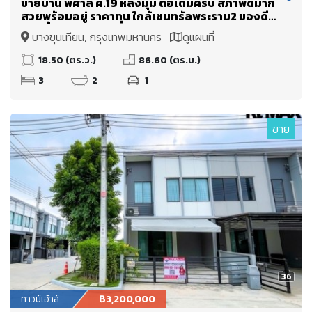
ขายบ้าน พิศาล ค.19 หลังมุม ต่อเติมครบ สภาพดีมาก
สวยพร้อมอยู่ ราคาทุน ใกล้เซนทรัลพระราม2 ของดีมี
หลังนี้หลังเดียว
บางขุนเทียน, กรุงเทพมหานคร
ดูแผนที่
18.50 (ตร.ว.)
86.60 (ตร.ม.)
3
2
1
ขาย
36
ทาวน์เฮ้าส์
฿3,200,000