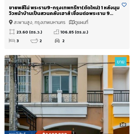
ขายพลีโน่ พระราม9-กรุงเทพกรีฑา(ตัดใหม่) 1 หลังมุม
วิวหน้าบ้านเป็นสวนคลับเฮาส์ เชื่อมต่อพระราม 9
เพียง 15 นาที
สะพานสูง, กรุงเทพมหานคร
ดูแผนที่
23.60 (ตร.ว.)
106.85 (ตร.ม.)
3
2
2
ขาย
20