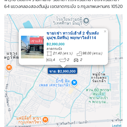
64 แขวงคลองสองต้นนุ่น เขตลาดกระบัง จ.กรุงเทพมหานคร 10520
×
ขาย/เช่า ทาวน์เฮ้าส์ 2 ชั้นหลัง
มุม(ซ.มิสทีน) พฤกษาวิลล์114
เช่าแล้ว
รามคำแหง-ร่มเกล้า
฿2,990,000
ลาดกระบัง
21.40 (ตร.ว.)
98.00 (ตร.ม.)
4
2
2
ขาย: ฿2,990,000
Leaflet