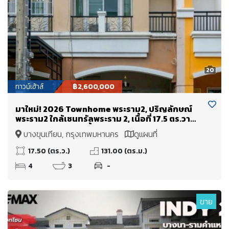
20
ทาวน์เฮ้าส์
฿2,600,000
มาใหม่! 2026 Townhome พระราม2, ปริญลักษณ์
พระราม2 ใกล้เซนทรัลพระราม 2, เนื้อที่ 17.5 ตร.วา
เพียง :: 2.6 ล้าน เท่านั้น
บางขุนเทียน, กรุงเทพมหานคร
ดูแผนที่
17.50 (ตร.ว.)
131.00 (ตร.ม.)
4
3
-
ขาย