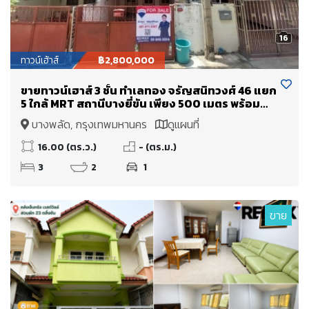
16
ทาวน์เฮ้าส์
฿2,800,000
ขายทาวน์เฮาส์ 3 ชั้น ทำเลทอง จรัญสนิทวงศ์ 46 แยก
5 ใกล้ MRT สถานีบางยี่ขัน เพียง 500 เมตร พร้อม
อยู่!
บางพลัด, กรุงเทพมหานคร
ดูแผนที่
16.00 (ตร.ว.)
- (ตร.ม.)
3
2
1
ขาย