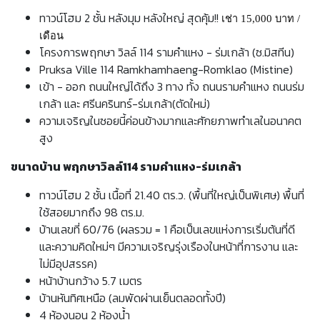
ทาวน์โฮม 2 ชั้น หลังมุม หลังใหญ่ สุดคุ้ม!!
เช่า 15,000 บาท /
เดือน
โครงการพฤกษา วิลล์ 114 รามคำแหง - ร่มเกล้า (ซ.มิสทีน)
Pruksa Ville 114 Ramkhamhaeng-Romklao (Mistine)
เข้า - ออก ถนนใหญ่ได้ถึง 3 ทาง ทั้ง ถนนรามคำแหง ถนนร่ม
เกล้า และ ศรีนครินทร์-ร่มเกล้า(ตัดใหม่)
ความเจริญในซอยนี้ค่อนข้างมากและศักยภาพทำเลในอนาคต
สูง
ขนาดบ้าน พฤกษาวิลล์114 รามคำแหง-ร่มเกล้า
ทาวน์โฮม 2 ชั้น เนื้อที่ 21.40 ตร.ว. (พื้นที่ใหญ่เป็นพิเศษ) พื้นที่
ใช้สอยมากถึง 98 ตร.ม.
บ้านเลขที่ 60/76 (ผลรวม = 1 คือเป็นเลขแห่งการเริ่มต้นที่ดี
และความคิดใหม่ๆ มีความเจริญรุ่งเรืองในหน้าที่การงาน และ
ไม่มีอุปสรรค)
หน้าบ้านกว้าง 5.7 เมตร
บ้านหันทิศเหนือ (ลมพัดผ่านเย็นตลอดทั้งปี)
4 ห้องนอน 2 ห้องน้ำ