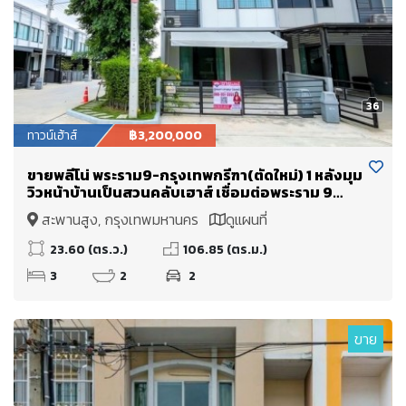
36
ทาวน์เฮ้าส์
฿3,200,000
ขายพลีโน่ พระราม9-กรุงเทพกรีฑา(ตัดใหม่) 1 หลังมุม
วิวหน้าบ้านเป็นสวนคลับเฮาส์ เชื่อมต่อพระราม 9
เพียง 15 นาที
สะพานสูง, กรุงเทพมหานคร
ดูแผนที่
23.60 (ตร.ว.)
106.85 (ตร.ม.)
3
2
2
ขาย