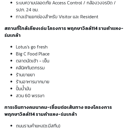
ระบบความปลอดภัย Access Control / กล้องวงจรปิด /
รปภ. 24 ชม.
ทางเข้าแยกช่องสำหรับ Visitor และ Resident
สถานที่ใกล้เคียงเด่น โครงการ พฤกษาวิลล์114 รามคำแหง-
ร่มเกล้า
Lotus's go fresh
Big C Food Place
ตลาดนัดเช้า - เย็น
คลีนิคทันตกรรม
ร้านขายยา
ร้านอาหารมากมาย
ปั้มน้ำมัน
สวน 60 พรรษา
การเดินทางคมนาคม-เชื่อมต่อเส้นทาง ของโครงการ
พฤกษาวิลล์114 รามคำแหง-ร่มเกล้า
ถนนรามคำแหง(ซ.มีสทีน)