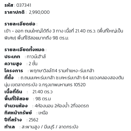
รหัส
: 037341
ราคาปกติ
: 2,990,000
รายละเอียดย่อ
:
เข้า - ออก ถนนใหญ่ได้ถึง 3 ทาง เนื้อที่ 21.40 ตร.ว. (พื้นที่ใหญ่เป็น
พิเศษ) พื้นที่ใช้สอยมากถึง 98 ตร.ม.
รายละเอียดทั้งหมด
:
ประเภท
: ทาวน์เฮ้าส์
ความสูง
: 2 ชั้น
โครงการ
: พฤกษาวิลล์114 รามคำแหง-ร่มเกล้า
ที่ตั้ง
: ถ.ถนนเคหะร่มเกล้า ซ.เคหะร่มเกล้า 64 แขวงคลองสองต้น
นุ่น เขตลาดกระบัง จ.กรุงเทพมหานคร 10520
เนื้อที่ดิน
: 21.40 ตร.ว
พื้นที่ใช้สอย
: 98 ตร.ม
จำนวนห้อง
: 4ห้องนอน 2ห้องน้ำ 2ที่จอดรถ
ทิศหน้าทรัพย์
: เหนือ
ปีที่สร้าง
: 2562
ทำเล
: สะพานสูง / มีนบุรี / ลาดกระบัง