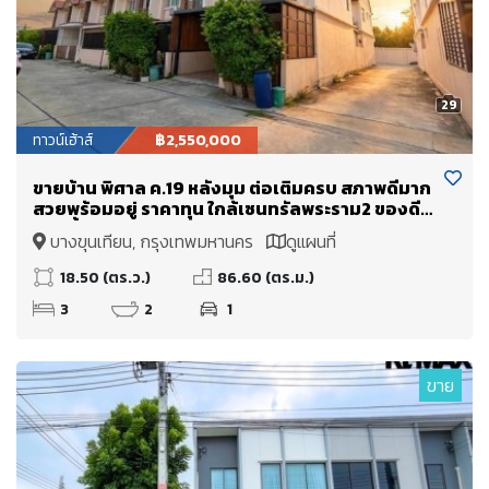
29
ทาวน์เฮ้าส์
฿2,550,000
ขายบ้าน พิศาล ค.19 หลังมุม ต่อเติมครบ สภาพดีมาก
สวยพร้อมอยู่ ราคาทุน ใกล้เซนทรัลพระราม2 ของดีมี
หลังนี้หลังเดียว
บางขุนเทียน, กรุงเทพมหานคร
ดูแผนที่
18.50 (ตร.ว.)
86.60 (ตร.ม.)
3
2
1
ขาย