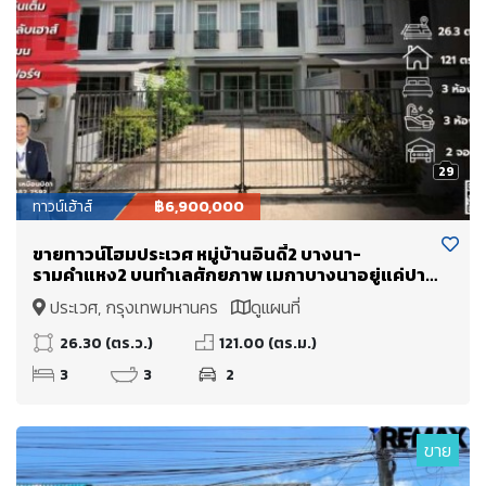
29
ทาวน์เฮ้าส์
฿6,900,000
ขายทาวน์โฮมประเวศ หมู่บ้านอินดี้2 บางนา-
รามคำแหง2 บนทำเลศักยภาพ เมกาบางนาอยู่แค่ปาก
ซอย
ประเวศ, กรุงเทพมหานคร
ดูแผนที่
26.30 (ตร.ว.)
121.00 (ตร.ม.)
3
3
2
ขาย