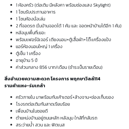
1 ห้องครัว (ต่อเติม มีหลังคา พร้อมช่องแสง Skylight)
1 โซนรับประทานอาหาร
1 โซนห้องนั่งเล่น
2 ที่จอดรถ (ในบ้านจอดได้ 1 คัน และ จอดหน้าบ้านได้อีก 1 คัน)
หลังมุมพื้นที่เยอะ
พร้อมเฟอร์นิเจอร์ เตียงนอน+ตู้เสื้อผ้า+โต๊ะเครื่องแป้ง
แอร์ห้องนอนใหญ่ 1 เครื่อง
ตู้เย็น 1 เครื่อง
อายุบ้าน 5 ปี
ค่าส่วนกลาง 856 บาท/เดือน (ชำระเป็นรายเดือน)
สิ่งอำนวยความสะดวก โครงการ พฤกษาวิลล์114
รามคำแหง-ร่มเกล้า
ครัวภายใน มาพร้อมกับเค้าเตอร์+ล้างจาน+ช่องเก็บของ
โรงรถต่อเติมกันสาดเรียบร้อย
เพื่อนบ้านในซอยดี
ตำแหน่งบ้านอยู่ถนนหลัก หลังมุม ใกล้ที่กลับรถ
สระว่ายน้ำ สวน และ ฟิตเนส