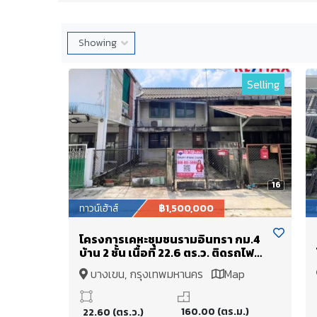
Selling
16
ทาวน์เฮ้าส์
฿1,500,000
โครงการเคหะชุมชนรามอินทรา กม.4
บ้าน 2 ชั้น เนื้อที่ 22.6 ตร.ว. ติดรถไฟฟ้า
สายสีชมพู สถานีมัยลาภ จากหมู่บ้าน
บางเขน, กรุงเทพมหานคร
Map
เพียง 50 เมตร ตรงข้ามหมู่บ้าน มี
ศูนย์การค้า East Park
160.00 (ตร.ม.)
22.60 (ตร.ว.)