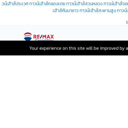
วน์เฮ้าส์ประเวศ
ทาวน์เฮ้าส์คลองเตย
ทาวน์เฮ้าส์สวนหลวง
ทาวน์เฮ้าส์จ
เฮ้าส์คันนายาว
ทาวน์เฮ้าส์สะพานสูง
ทาวน์
Your experience on this site will be improved by 
เลขที่ 80 ซอยสุขุมวิท 117 ถนนสุขุมวิท
บางเมืองใหม่ เมืองสมุทรปราการ
สมุทรปราการ 10270
Hotline:
+66-2-840-2224, 081-638-
9190
Email:
greenway@remax.co.th
/
ไทย