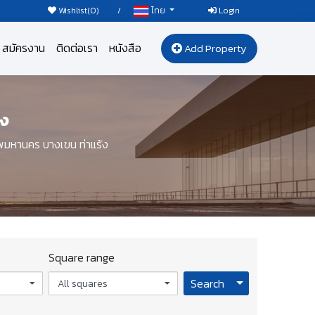
Wishlist(
0
)
/
Login
ไทย
สมัครงาน
ติดต่อเรา
หนังสือ
Add Property
้ง
พมหานคร บางเขน ท่าแร้ง
Square range
Toggle Dropdo
Search
All squares