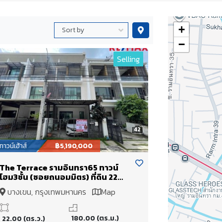
+
−
Selling
42
ทาวน์เฮ้าส์
฿5,190,000
The Terrace รามอินทรา65 ทาวน์
โฮม3ชั้น (ซอยถนอมมิตร) ที่ดิน 22
ตร.วา ใช้สอย 180 ตร.ม. เดินทางไปได้
บางเขน, กรุงเทพมหานคร
Map
ทั้ง พระราม 9 / เอกมัย / บางนา /
ดาวคะนอง หรือจะวนไปออกวงแหวน
ตะวันออกเพื่อไปลำลูกกา รังสิต
180.00 (ตร.ม.)
22.00 (ตร.ว.)