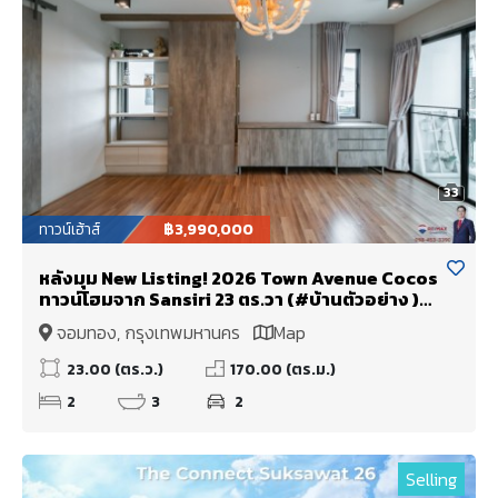
33
ทาวน์เฮ้าส์
฿3,990,000
หลังมุม New Listing! 2026 Town Avenue Cocos
ทาวน์โฮมจาก Sansiri 23 ตร.วา (#บ้านตัวอย่าง )
พระรามสอง ซอย 50, แยก 7, ใกล้ Central พระราม
จอมทอง, กรุงเทพมหานคร
Map
สอง เพียง 700 เมตร [ขายขาดทุนถึง 1.5 ล้าน มาใน
ราคาพิเศษ!!
23.00 (ตร.ว.)
170.00 (ตร.ม.)
2
3
2
Selling