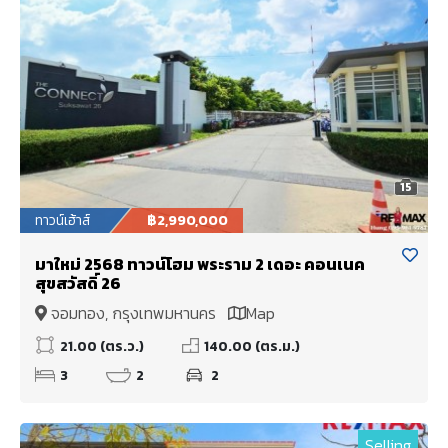
15
ทาวน์เฮ้าส์
฿2,990,000
มาใหม่ 2568 ทาวน์โฮม พระราม 2 เดอะ คอนเนค
สุขสวัสดิ์ 26
จอมทอง, กรุงเทพมหานคร
Map
21.00 (ตร.ว.)
140.00 (ตร.ม.)
3
2
2
Selling