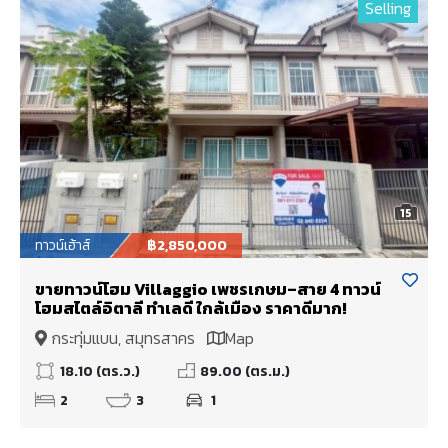
Selling
15
ทาวน์เฮ้าส์
฿2,850,000
ขายทาวน์โฮม Villaggio เพชรเกษม–สาย 4 ทาวน์
โฮมสไตล์อิตาลี ทำเลดี ใกล้เมือง ราคาดีมาก!
กระทุ่มแบน, สมุทรสาคร
Map
18.10 (ตร.ว.)
89.00 (ตร.ม.)
2
3
1