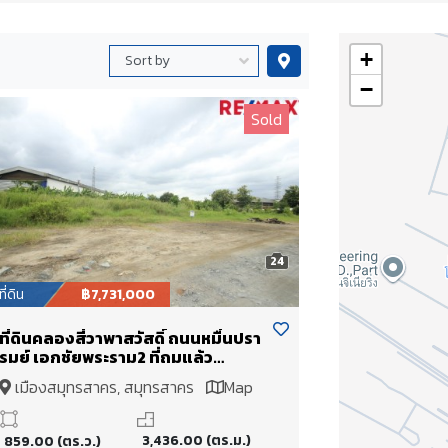
+
−
Sold
24
ที่ดิน
฿7,731,000
ที่ดินคลองสี่วาพาสวัสดิ์ ถนนหมื่นปรา
รมย์ เอกชัยพระราม2 ที่ถมแล้ว
859ตารางวา เหมาะสร้างโกดัง
เมืองสมุทรสาคร, สมุทรสาคร
Map
โรงงาน คลังเก็บสินค้า ใกล้ศูนย์การ
แพทย์โรงพยาบาลศิริราช ราคาต่อรอง
ได้
3,436.00 (ตร.ม.)
859.00 (ตร.ว.)