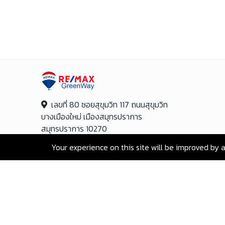
เลขที่ 80 ซอยสุขุมวิท 117 ถนนสุขุมวิท
บางเมืองใหม่ เมืองสมุทรปราการ
สมุทรปราการ 10270
Your experience on this site will be improved by 
Hotline:
+66-2-840-2224, 081-638-
9190
Email:
greenway@remax.co.th
/
ไทย