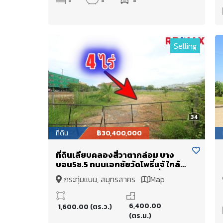
-
-
-
Selling
34
ที่ดิน
฿30,400,000
ที่ดินเลียบคลองสี่วาตากล่อม บาง
บอน5ซ.5 ถนนเอกชัยวัดโพธิ์แจ้ ใกล้
สวนจงสถิตย์ ตลาดคุณนาย ที่ดินถม
กระทุ่มแบน, สมุทรสาคร
Map
แล้ว 4ไร่ สร้างโรงงาน โกดัง หอพัก
6,400.00
1,600.00 (ตร.ว.)
(ตร.ม.)