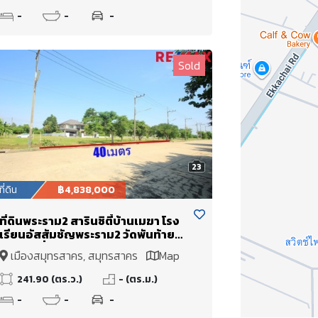
-
-
-
Sold
23
ที่ดิน
฿4,838,000
ที่ดินพระราม2 สารินซิตี้บ้านเมฆา โรง
เรียนอัสสัมชัญพระราม2 วัดพันท้าย
นรสิงห์ ที่ดินสร้างบ้านติดถนน
เมืองสมุทรสาคร, สมุทรสาคร
Map
เมน2ด้าน 241.9 ตร.ว ขายต่ำกว่าราคา
ประเมินกรมที่ดิน
241.90 (ตร.ว.)
- (ตร.ม.)
-
-
-