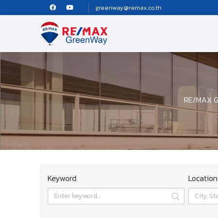
greenway@remax.co.th
RE/MAX Gr
Keyword
Location