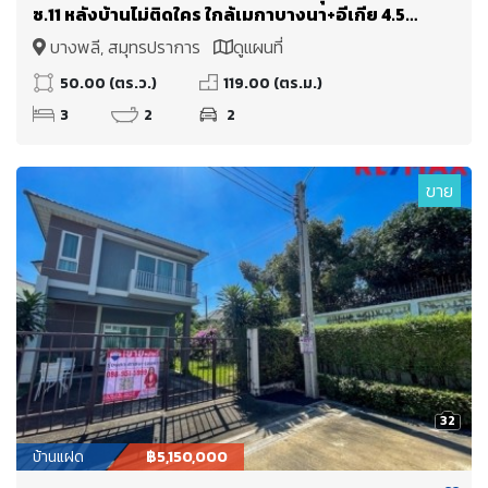
ซ.11 หลังบ้านไม่ติดใคร ใกล้เมกาบางนา+อีเกีย 4.5
ก.ม. เซนทรัลบางนา ไบเทคบางนา
บางพลี, สมุทรปราการ
ดูแผนที่
50.00 (ตร.ว.)
119.00 (ตร.ม.)
3
2
2
ขาย
32
บ้านแฝด
฿5,150,000