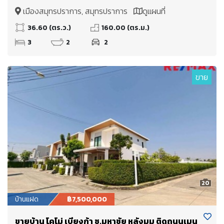
สมุทรปราการ
เมืองสมุทรปราการ, สมุทรปราการ
ดูแผนที่
36.60 (ตร.ว.)
160.00 (ตร.ม.)
3
2
2
ขาย
20
บ้านแฝด
฿7,500,000
ขายบ้าน โคโม่ เบียงก้า ซ.มหาชัย หลังมุม ติดถนนเมน