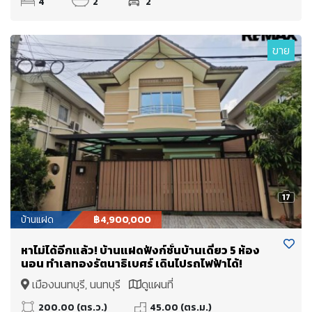
4
2
2
ขาย
17
บ้านแฝด
฿4,900,000
หาไม่ได้อีกแล้ว! บ้านแฝดฟังก์ชั่นบ้านเดี่ยว 5 ห้อง
นอน ทำเลทองรัตนาธิเบศร์ เดินไปรถไฟฟ้าได้!
เมืองนนทบุรี, นนทบุรี
ดูแผนที่
200.00 (ตร.ว.)
45.00 (ตร.ม.)