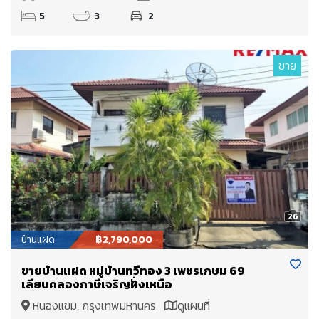
5
3
2
ขาย
26
บ้านแฝด
฿2,790,000
ขายบ้านแฝด หมู่บ้านทวีทอง 3 เพชรเกษม 69
เลียบคลองภาษีเจริญฝั่งเหนือ
หนองแขม, กรุงเทพมหานคร
ดูแผนที่