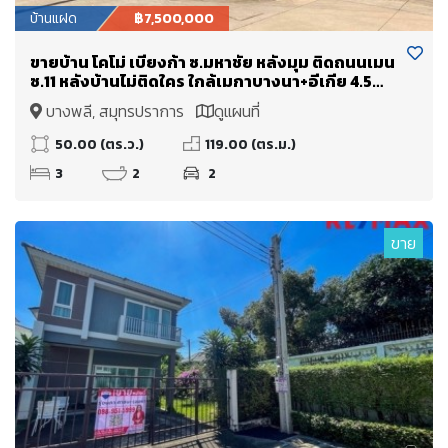
บ้านแฝด
฿7,500,000
ขายบ้าน โคโม่ เบียงก้า ซ.มหาชัย หลังมุม ติดถนนเมน
ซ.11 หลังบ้านไม่ติดใคร ใกล้เมกาบางนา+อีเกีย 4.5
ก.ม. เซนทรัลบางนา ไบเทคบางนา
บางพลี, สมุทรปราการ
ดูแผนที่
50.00 (ตร.ว.)
119.00 (ตร.ม.)
3
2
2
ขาย