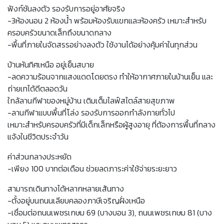
ฟังก์ชันลงตัว รองรับการอยู่อาศัยจริง
-3ห้องนอน 2 ห้องน้ำ พร้อมห้องรับแขกและห้องครัว เหมาะสำหรับ
ครอบครัวขนาดเล็กถึงขนาดกลาง
-พื้นที่ภายในจัดสรรอย่างลงตัว ใช้งานได้อย่างคุ้มค่าในทุกส่วน
บ้านหันทิศเหนือ อยู่เย็นสบาย
-ลดความร้อนจากแสงแดดโดยตรง ทำให้อากาศภายในบ้านเย็น และ
ถ่ายเทได้ดีตลอดวัน
ใกล้ลานกีฬาของหมู่บ้าน เติมเต็มไลฟ์สไตล์สายสุขภาพ
-ลานกีฬาแบบพื้นที่โล่ง รองรับการออกกำลังกายทั่วไป
เหมาะสำหรับครอบครัวที่มีเด็กเล็กหรือผู้สูงอายุ ที่ต้องการพื้นที่กลาง
แจ้งในชีวิตประจำวัน
ค่าส่วนกลางประหยัด
-เพียง 100 บาทต่อเดือน ช่วยลดภาระค่าใช้จ่ายระยะยาว
สามารถเดินทางได้หลากหลายเส้นทาง
-ตั้งอยู่บนถนนเลียบคลองภาษีเจริญฝั่งเหนือ
-เชื่อมต่อถนนเพชรเกษม 69 (บางบอน 3), ถนนเพชรเกษม 81 (บาง