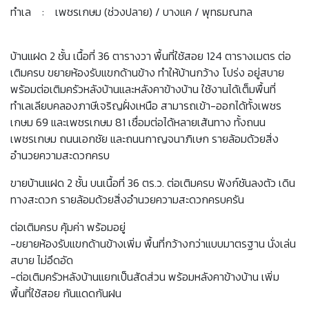
ทำเล : เพชรเกษม (ช่วงปลาย) / บางแค / พุทธมณฑล
บ้านแฝด 2 ชั้น เนื้อที่ 36 ตารางวา พื้นที่ใช้สอย 124 ตารางเมตร ต่อ
เติมครบ ขยายห้องรับแขกด้านข้าง ทำให้บ้านกว้าง โปร่ง อยู่สบาย
พร้อมต่อเติมครัวหลังบ้านและหลังคาข้างบ้าน ใช้งานได้เต็มพื้นที่
ทำเลเลียบคลองภาษีเจริญฝั่งเหนือ สามารถเข้า-ออกได้ทั้งเพชร
เกษม 69 และเพชรเกษม 81 เชื่อมต่อได้หลายเส้นทาง ทั้งถนน
เพชรเกษม ถนนเอกชัย และถนนกาญจนาภิเษก รายล้อมด้วยสิ่ง
อำนวยความสะดวกครบ
ขายบ้านแฝด 2 ชั้น บนเนื้อที่ 36 ตร.ว. ต่อเติมครบ ฟังก์ชันลงตัว เดิน
ทางสะดวก รายล้อมด้วยสิ่งอำนวยความสะดวกครบครัน
ต่อเติมครบ คุ้มค่า พร้อมอยู่
-ขยายห้องรับแขกด้านข้างเพิ่ม พื้นที่กว้างกว่าแบบมาตรฐาน นั่งเล่น
สบาย ไม่อึดอัด
-ต่อเติมครัวหลังบ้านแยกเป็นสัดส่วน พร้อมหลังคาข้างบ้าน เพิ่ม
พื้นที่ใช้สอย กันแดดกันฝน