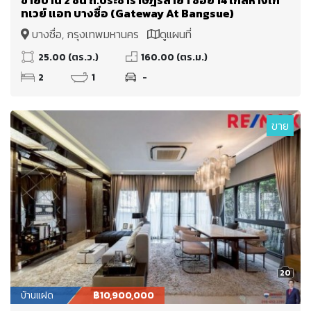
ทเวย์ แอท บางซื่อ (Gateway At Bangsue)
บางซื่อ, กรุงเทพมหานคร
ดูแผนที่
25.00 (ตร.ว.)
160.00 (ตร.ม.)
2
1
-
ขาย
20
บ้านแฝด
฿10,900,000