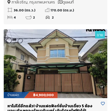
ภาษีเจริญ, กรุงเทพมหานคร
ดูแผนที่
36.00 (ตร.ว.)
170.00 (ตร.ม.)
4
2
2
ขาย
17
บ้านแฝด
฿4,900,000
หาไม่ได้อีกแล้ว! บ้านแฝดฟังก์ชั่นบ้านเดี่ยว 5 ห้อง
นอน ทำเลทองรัตนาธิเบศร์ เดินไปรถไฟฟ้าได้!