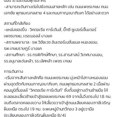
บอน 5) และถนนพุทธสาคร
-สามารถเดินทางต่อไปยังถนนสายหลัก เช่น ถนนเพชรเกษม ถนน
เอกชัย พุทธมณฑลสาย 4 และถนนกาญจนาภิเษก ได้อย่างสะดวก
สถานที่ใกล้เคียง
-แหล่งชอปปิ้ง : วิคตอเรีย การ์เด้นส์, บิ๊กซี ซูเปอร์เซ็นเตอร์
เพชรเกษม, เดอะมอลล์ บางแค
-สถานพยาบาล : รพ.วิชัยเวช อินเตอร์เนชั่นแนล หนองแขม,
รพ.เกษมราษฎร์ บางแค
-สถานศึกษา : รร.กรพิทักษ์ศึกษา, รร.สารสาสน์ วิเทศบางบอน,
รร.อนุบาลเด่นหล้า, รร.เลิศหล้า เพชร เกษม
การเดินทาง
-เริ่มจากเส้นทางหลักคือ ถนนเพชรเกษม มุ่งหน้าไปทางหนองแขม
ผ่านจุดตัดกับถนนกาญจนาภิเษก, ถนนพุทธมณฑลสาย 2 เมื่อผ่าน
คอมมูนิตี้มอลล์ “วิคตอเรีย การ์เด้นท์” ซึ่งตั้งอยู่ทางด้านซ้ายมือ ให้
ชะลอและเลี้ยวซ้ายเข้าสู่ซอยเพชรเกษม 69 จากนั้นวิ่งตรงไป 1.8 กม.
จนถึงตลาดคลองขวาง ให้เลี้ยวขวาเข้าสู่ถนนเลียบคลองภาษีเจริญ
ฝั่งเหนือ ตรงไป 1.9 กม. จะพบหมู่บ้านทวีทอง 3 อยู่ขวามือ
(ซ.เลียบคลองภาษีเจริญฝั่งเหนือ 8/4)