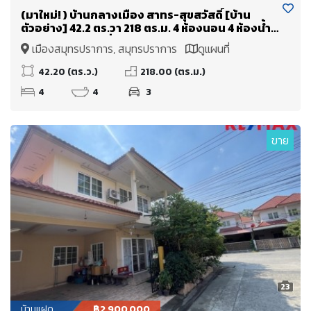
(มาใหม่! ) บ้านกลางเมือง สาทร-สุขสวัสดิ์ [บ้าน
ตัวอย่าง] 42.2 ตร.วา 218 ตร.ม. 4 ห้องนอน 4 ห้องน้ำ +
1 ห้องทำงาน 3-4 ที่จอดรถ
เมืองสมุทรปราการ, สมุทรปราการ
ดูแผนที่
42.20 (ตร.ว.)
218.00 (ตร.ม.)
4
4
3
ขาย
23
บ้านแฝด
฿2,900,000