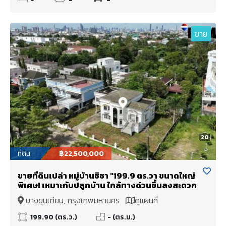
ขาย
20
ที่ดิน
฿22,500,000
ขายที่ดินเปล่า หมู่บ้านชิชา "199.9 ตร.วา ขนาดใหญ่
พิเศษ! เหมาะกับปลูกบ้าน ใกล้ทางด่วนขึ้นลงสะดวก
บางขุนเทียน, กรุงเทพมหานคร
ดูแผนที่
199.90 (ตร.ว.)
- (ตร.ม.)