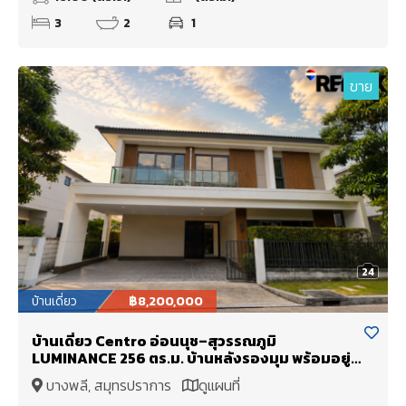
3
2
1
ขาย
24
บ้านเดี่ยว
฿8,200,000
บ้านเดี่ยว Centro อ่อนนุช–สุวรรณภูมิ
LUMINANCE 256 ตร.ม. บ้านหลังรองมุม พร้อมอยู่
ใกล้สนามบินสุวรรณภูมิ
บางพลี, สมุทรปราการ
ดูแผนที่