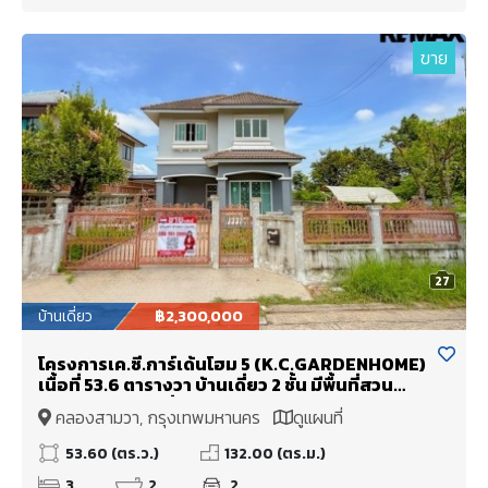
ขาย
27
บ้านเดี่ยว
฿2,300,000
โครงการเค.ซี.การ์เด้นโฮม 5 (K.C.GARDENHOME)
เนื้อที่ 53.6 ตารางวา บ้านเดี่ยว 2 ชั้น มีพื้นที่สวน
บริเวณรอบบ้าน สิ่งแวดล้อมดี
คลองสามวา, กรุงเทพมหานคร
ดูแผนที่
53.60 (ตร.ว.)
132.00 (ตร.ม.)
3
2
2