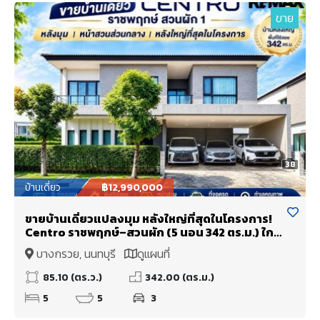
ขาย
38
บ้านเดี่ยว
฿12,990,000
ขายบ้านเดี่ยวแปลงมุม หลังใหญ่ที่สุดในโครงการ!
Centro ราชพฤกษ์–สวนผัก (5 นอน 342 ตร.ม.) ใกล้
ทางด่วนศรีรัช แค่ 5 นาที
บางกรวย, นนทบุรี
ดูแผนที่
85.10 (ตร.ว.)
342.00 (ตร.ม.)
5
5
3