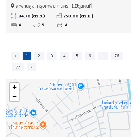
Wellington College International School และ
สะพานสูง, กรุงเทพมหานคร
ดูแผนที่
มหาวิทยาลัยนานาชาติแสตมฟอร์ด
94.70 (ตร.ว.)
250.00 (ตร.ม.)
4
5
4
‹
1
2
3
4
5
6
...
76
77
›
+
−