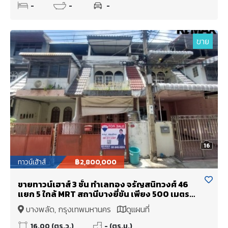
-
-
-
ขาย
16
ทาวน์เฮ้าส์
฿2,800,000
ขายทาวน์เฮาส์ 3 ชั้น ทำเลทอง จรัญสนิทวงศ์ 46
แยก 5 ใกล้ MRT สถานีบางยี่ขัน เพียง 500 เมตร
พร้อมอยู่!
บางพลัด, กรุงเทพมหานคร
ดูแผนที่
16.00 (ตร.ว.)
- (ตร.ม.)