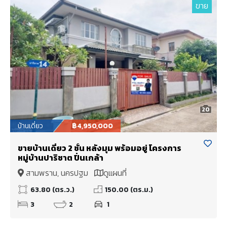
ขาย
20
บ้านเดี่ยว
฿4,950,000
ขายบ้านเดี่ยว 2 ชั้น หลังมุม พร้อมอยู่ โครงการ
หมู่บ้านปาริชาต ปิ่นเกล้า
สามพราน, นครปฐม
ดูแผนที่
63.80 (ตร.ว.)
150.00 (ตร.ม.)
3
2
1