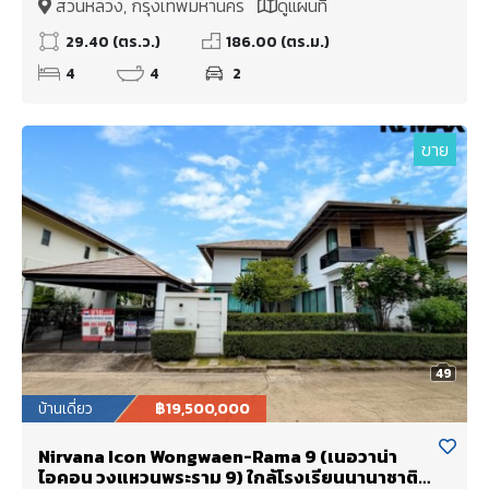
สวนหลวง, กรุงเทพมหานคร
ดูแผนที่
29.40 (ตร.ว.)
186.00 (ตร.ม.)
4
4
2
ขาย
49
บ้านเดี่ยว
฿19,500,000
Nirvana Icon Wongwaen-Rama 9 (เนอวาน่า
ไอคอน วงแหวนพระราม 9) ใกล้โรงเรียนนานาชาติ