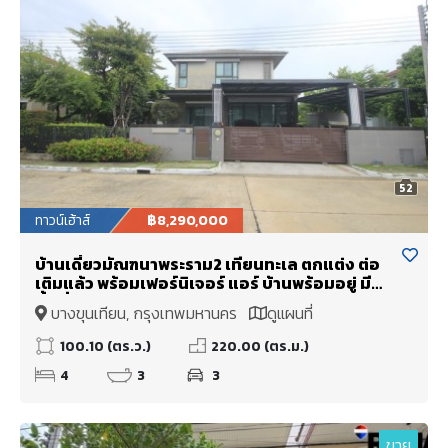
52
ทาวน์เฮ้าส์
฿8,290,000
บ้านเดี่ยวมัณฑนาพระราม2 เทียนทะเล ตกแต่ง ต่อ
เติมแล้ว พร้อมเฟอร์นิเจอร์ แอร์ บ้านพร้อมอยู่ มี
พื้นที่สวน ต้นโครงการใกล้ป้อมยาม สโมสร สระว่าย
บางขุนเทียน, กรุงเทพมหานคร
ดูแผนที่
น้ำ ใกล้เซ็นทรัลพระราม2 โรงเรียนสวนกุหลาบ
สำนักงานขนส่ง ทางด่วนพระราม2
100.10 (ตร.ว.)
220.00 (ตร.ม.)
4
3
3
ขาย