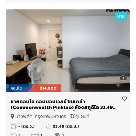
ขาย
4
คอนโด
฿14,900
ขายคอนโด คอมมอนเวลธ์ ปิ่นเกล้า
(Commonwealth Pinklao) ห้องสตูดิโอ 32.49
ตร.ม. ติด MRT บางยี่ขัน ใกล้เซ็นทรัล ปิ่นเกล้า
บางพลัด, กรุงเทพมหานคร
ดูแผนที่
ศิริราช บางพลัด จรัญสนิทวงศ์
- (ตร.ว.)
32.49 (ตร.ม.)
1
1
1