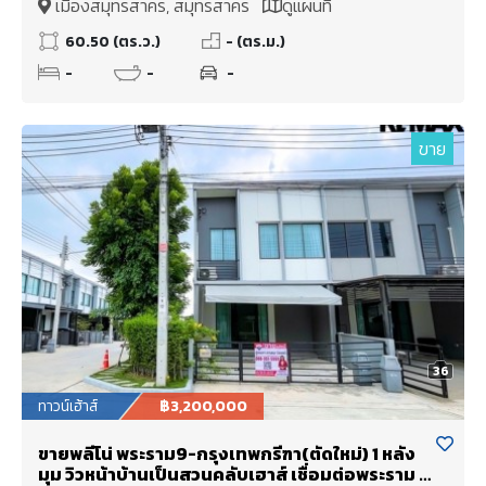
เมืองสมุทรสาคร, สมุทรสาคร
ดูแผนที่
60.50 (ตร.ว.)
- (ตร.ม.)
-
-
-
ขาย
36
ทาวน์เฮ้าส์
฿3,200,000
ขายพลีโน่ พระราม9-กรุงเทพกรีฑา(ตัดใหม่) 1 หลัง
มุม วิวหน้าบ้านเป็นสวนคลับเฮาส์ เชื่อมต่อพระราม 9