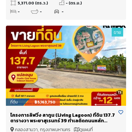
5,371.00 (ตร.ว.)
- (ตร.ม.)
-
-
-
ขาย
13
ที่ดิน
฿5,163,750
โครงการลิฟวิ่ง ลากูน (Living Lagoon) ที่ดิน 137.7
ตารางวา พระยาสุเรนทร์ 39 ทำเลติดถนนหลัก
โครงการ กว้าง~12 เมตร ติดคลับเฮ้าส์ ใกล้สวนฯ
คลองสามวา, กรุงเทพมหานคร
ดูแผนที่
โครงการ