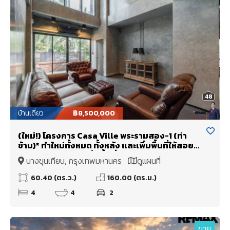
48
บ้านเดี่ยว
฿8,500,000
(ใหม่!) โครงการ Casa Ville พระรามสอง-1 (ท่า
ข้าม)* ทำใหม่ทั้งหมด ทั้งหลัง และเพิ่มพื้นที่ให้สอยทำ
Double Volume เพิ่มพื้นที่ใช้สอย + จาก 160 ตร.ม.
บางขุนเทียน, กรุงเทพมหานคร
ดูแผนที่
(+80 เป็นเกือบ 240 ตร.ม.)
60.40 (ตร.ว.)
160.00 (ตร.ม.)
4
4
2
ขาย