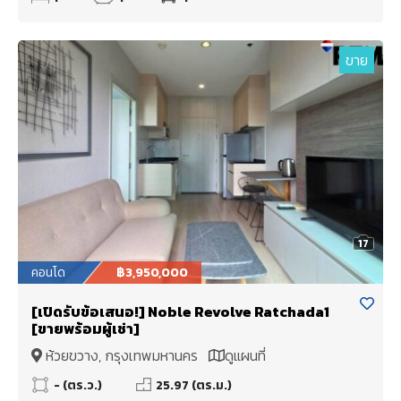
ขาย
17
คอนโด
฿3,950,000
[เปิดรับข้อเสนอ!] Noble Revolve Ratchada1
[ขายพร้อมผู้เช่า]
ห้วยขวาง, กรุงเทพมหานคร
ดูแผนที่
- (ตร.ว.)
25.97 (ตร.ม.)