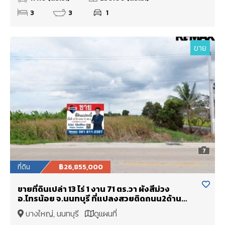
3
3
1
ขาย
7
ที่ดิน
฿26,855,000
ขายที่ดินเปล่า 13 ไร่ 1 งาน 71 ตร.วา ผังสีม่วง
อ.ไทรน้อย จ.นนทบุรี ที่แปลงสวยติดถนน2ด้าน
ราคาดีมาก
บางใหญ่, นนทบุรี
ดูแผนที่