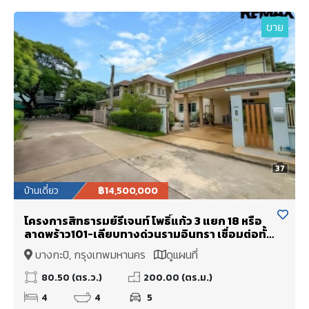
ขาย
37
บ้านเดี่ยว
฿14,500,000
โครงการสิทธารมย์รีเจนท์ โพธิ์แก้ว 3 แยก 18 หรือ
ลาดพร้าว101-เลียบทางด่วนรามอินทรา เชื่อมต่อทั้ง
ถนนนวมินทร์, ถนนนวลจันทร์, ถ.ลาดพร้าว,
บางกะปิ, กรุงเทพมหานคร
ดูแผนที่
ถ.รามอินทรา ใกล้ The Walk เกษตรนวมินทร์ และ
ทางด่วนรามอินทรา–อาจณรงค์
80.50 (ตร.ว.)
200.00 (ตร.ม.)
4
4
5