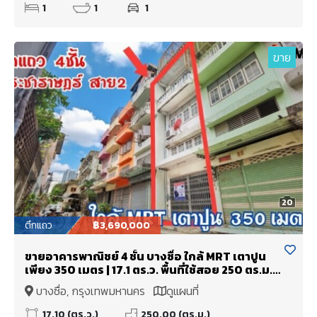
1
1
1
ขาย
20
ตึกแถว
฿3,690,000
ขายอาคารพาณิชย์ 4 ชั้น บางซื่อ ใกล้ MRT เตาปูน
เพียง 350 เมตร | 17.1 ตร.ว. พื้นที่ใช้สอย 250 ตร.ม.
พร้อมอยู่ ราคาเพียง 3,690,000 บาท
บางซื่อ, กรุงเทพมหานคร
ดูแผนที่
17.10 (ตร.ว.)
250.00 (ตร.ม.)