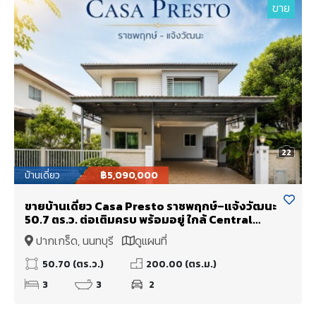
ขาย
22
บ้านเดี่ยว
฿5,090,000
ขายบ้านเดี่ยว Casa Presto ราชพฤกษ์–แจ้งวัฒนะ
50.7 ตร.ว. ต่อเติมครบ พร้อมอยู่ ใกล้ Central
Westgate และโรงเรียนนานาชาติ DBS ราคา 5.09
ปากเกร็ด, นนทบุรี
ดูแผนที่
ล้านบาท
50.70 (ตร.ว.)
200.00 (ตร.ม.)
3
3
2