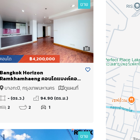
ขาย
31
คอนโด
฿4,200,000
Bangkok Horizon
Ramkhamhaeng คอนโดแบงค์คอก
ฮอไรซอน รามคำแหง วิวสวย วิวเมือง
บางกะปิ, กรุงเทพมหานคร
ดูแผนที่
180° องศา วิวพาโนรามา ห้องนอนเห็น
วิวทุกห้อง
- (ตร.ว.)
94.90 (ตร.ม.)
2
2
1
ขาย