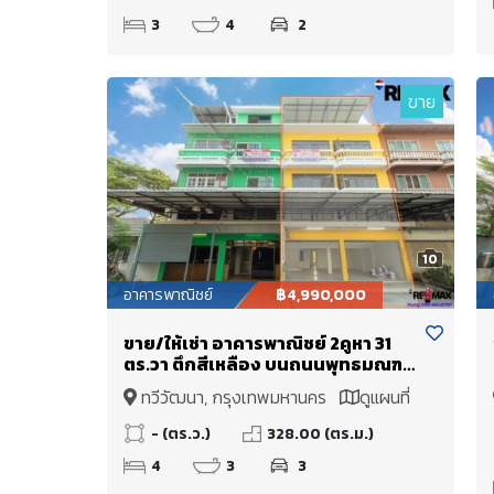
3
4
2
ขาย
10
อาคารพาณิชย์
฿4,990,000
ขาย/ให้เช่า อาคารพาณิชย์ 2คูหา 31
ตร.วา ตึกสีเหลือง บนถนนพุทธมณฑล
สาย3 หน้ากว้าง 8 เมตร จากถนนใหญ่
ทวีวัฒนา, กรุงเทพมหานคร
ดูแผนที่
เพียง 50 เมตร ใกล้ถนนอักษะ พุทธ
มณฑล ศาลายา รีโนเวทแล้ว พร้อมใช้
- (ตร.ว.)
328.00 (ตร.ม.)
งาน ราคาขาย 4.99 ล้านบาท ได้ถึง 2
4
3
3
คูหา