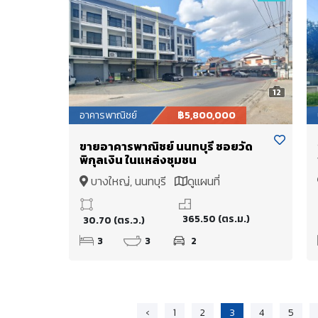
12
อาคารพาณิชย์
฿5,800,000
ขายอาคารพาณิชย์ นนทบุรี ซอยวัด
พิกุลเงิน ในแหล่งชุมชน
บางใหญ่, นนทบุรี
ดูแผนที่
365.50 (ตร.ม.)
30.70 (ตร.ว.)
3
3
2
‹
1
2
3
4
5