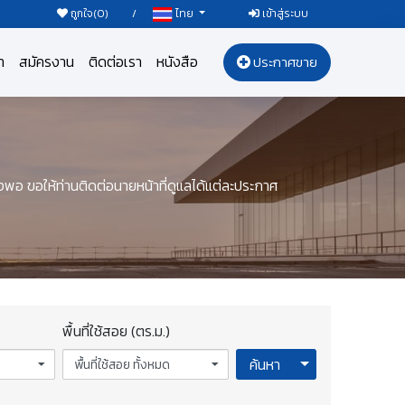
ถูกใจ(
0
)
/
เข้าสู่ระบบ
ไทย
า
สมัครงาน
ติดต่อเรา
หนังสือ
ประกาศขาย
งพอ ขอให้ท่านติดต่อนายหน้าที่ดูแลได้แต่ละประกาศ
พื้นที่ใช้สอย (ตร.ม.)
Toggle Dropdow
ค้นหา
พื้นที่ใช้สอย ทั้งหมด