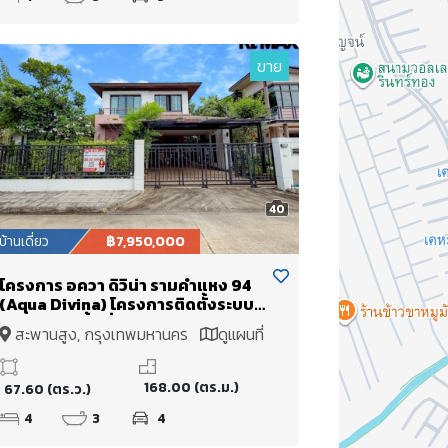
ขาย
40
บ้านเดี่ยว
฿7,950,000
โครงการ อควา ดิวิน่า รามคำแหง 94
(Aqua Divina) โครงการติดตั้งระบบ
ไฟฟ้าใต้ดิน พื้นที่กว่า 67.6 ตร.ว พร้อม
สะพานสูง, กรุงเทพมหานคร
ดูแผนที่
พื้นที่สวนและบ่อปลา
168.00 (ตร.ม.)
67.60 (ตร.ว.)
4
3
4