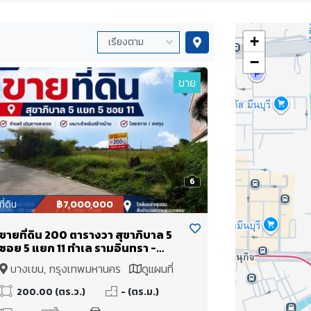
+
−
ขาย
6
ที่ดิน
฿7,000,000
ขายที่ดิน 200 ตารางวา สุขาภิบาล 5
ซอย 5 แยก 11 ทำเล รามอินทรา -
บางเขน ผังเมืองสีเหลือง ย.3
บางเขน, กรุงเทพมหานคร
ดูแผนที่
200.00 (ตร.ว.)
- (ตร.ม.)