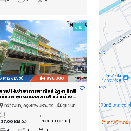
-
-
-
ขาย
18
อาคารพาณิชย์
฿4,990,000
ขาย/ให้เช่า อาคารพาณิชย์ 2คูหา ตึกสี
เขียว ถ.พุทธมณฑล สาย3 หน้ากว้าง 8
เมตร จากถนนใหญ่ เพียง 50 เมตร รีโน
ทวีวัฒนา, กรุงเทพมหานคร
ดูแผนที่
เวทพร้อมใช้งาน เหมาะเป็นโกดัง ใกล้
แหล่งขนส่ง ถนนอักษะ สะดวกเดินทาง
ราคาขาย 4.99 Mb
328.00 (ตร.ม.)
27.00 (ตร.ว.)
4
3
3