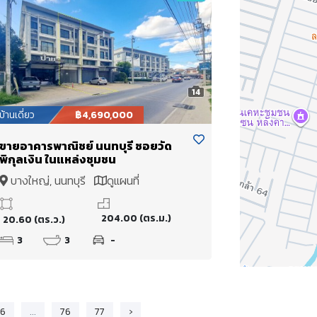
14
บ้านเดี่ยว
฿4,690,000
ขายอาคารพาณิชย์ นนทบุรี ซอยวัด
พิกุลเงิน ในแหล่งชุมชน
บางใหญ่, นนทบุรี
ดูแผนที่
204.00 (ตร.ม.)
20.60 (ตร.ว.)
3
3
-
6
...
76
77
›