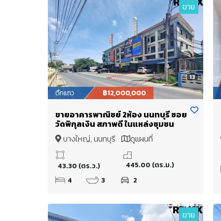
ขาย
13
ตึกแถว
฿12,000,000
ขายอาคารพาณิชย์ 2ห้อง นนทบุรี ซอย
วัดพิกุลเงิน สภาพดี ในแหล่งชุมชน
บางใหญ่, นนทบุรี
ดูแผนที่
445.00 (ตร.ม.)
43.30 (ตร.ว.)
4
3
2
ขาย