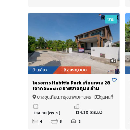
ขาย
62
บ้านเดี่ยว
฿7,990,000
โครงการ Habitia Park เทียนทะเล 28
(จาก Sansiri) ขายขาดทุน 3 ล้าน
บางขุนเทียน, กรุงเทพมหานคร
ดูแผนที่
134.30 (ตร.ม.)
134.30 (ตร.ว.)
4
3
2