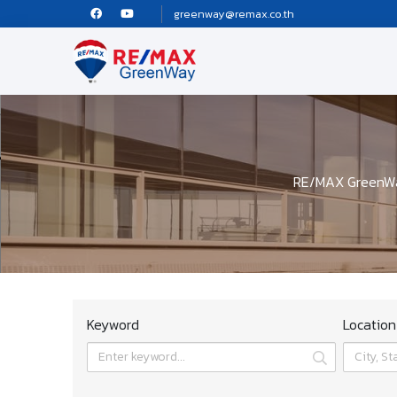
greenway@remax.co.th
RE/MAX GreenWay 
Keyword
Location