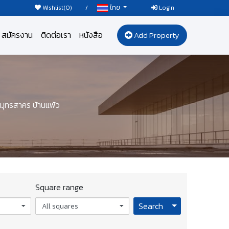
Wishlist(
0
)
/
Login
ไทย
สมัครงาน
ติดต่อเรา
หนังสือ
Add Property
มุทรสาคร บ้านแพ้ว
Square range
Toggle Dropdo
Search
All squares